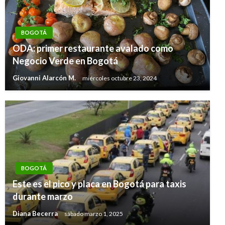
BOGOTÁ
ODA: primer restaurante avalado como
Negocio Verde en Bogotá
Giovanni Alarcón M.
miércoles octubre 23, 2024
BOGOTÁ
BOGOTÁ
Este es el pico y placa en Bogotá para taxis
Maestros bloquean la avenida 68 frente a la
durante marzo
sede de Compensar en Bogotá
Diana Becerra
sábado marzo 1, 2025
Andres Felipe Gama
viernes mayo 19, 2017