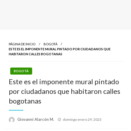
PÁGINA DE INICIO
BOGOTÁ
ESTE ES EL IMPONENTE MURAL PINTADO POR CIUDADANOS QUE
HABITARON CALLES BOGOTANAS
BOGOTÁ
Este es el imponente mural pintado
por ciudadanos que habitaron calles
bogotanas
Publicado
Giovanni Alarcón M.
domingo enero 29, 2023
el