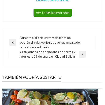
Ver todas las entradas
Navegación
Durante el día sin carro y sin moto no
podrán circular vehículos que hayan pagado
de
Entrada
pico y placa solidario
anterior
entradas
Gran jornada de adopciones de perros y
Entrada
gatos este 29 de enero en Ciudad Bolívar
siguiente
TAMBIÉN PODRÍA GUSTARTE