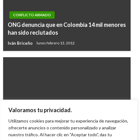
CONFLICTO ARMADO
ONG denuncia que en Colombia 14 mil menores
han sido reclutados
Iván Briceño
lunes febrero 13, 2012
CONFLICTO ARMADO
Valoramos tu privacidad.
Alfonso Cano tiene todo el apoyo de las Farc
Utilizamos cookies para mejorar tu experiencia de navegación,
Giovanni Alarcón M.
ofrecerte anuncios o contenido personalizado y analizar
lunes octubre 27, 2008
nuestro tráfico. Al hacer clic en "Aceptar todo", das tu