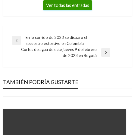
Ver todas las entradas
Navegación
En lo corrido de 2023 se disparó el
Entrada
secuestro extorsivo en Colombia
de
anterior
Cortes de agua de este jueves 9 de febrero
entradas
Entrada
de 2023 en Bogotá
siguiente
NOTICIA EXTRAORDINARIA
NOTICIA EXTRAORDINARIA
América Latina pierde el equivalente a 14
No implementar curules de paz es hacerle
millones de empleos por pandemia
TAMBIÉN PODRÍA GUSTARTE
conejo al acuerdo: Timochenko
Manuel Reyes Beltran
miércoles abril 8, 2020
Manuel Reyes Beltran
jueves febrero 20, 2020