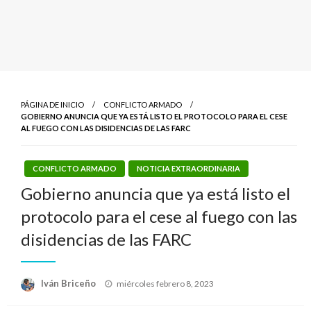
PÁGINA DE INICIO
CONFLICTO ARMADO
GOBIERNO ANUNCIA QUE YA ESTÁ LISTO EL PROTOCOLO PARA EL CESE
AL FUEGO CON LAS DISIDENCIAS DE LAS FARC
CONFLICTO ARMADO
NOTICIA EXTRAORDINARIA
Gobierno anuncia que ya está listo el
protocolo para el cese al fuego con las
disidencias de las FARC
Publicado
Iván Briceño
miércoles febrero 8, 2023
el