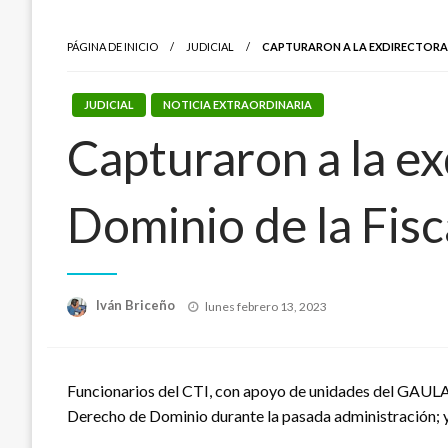
PÁGINA DE INICIO
JUDICIAL
CAPTURARON A LA EXDIRECTORA D
JUDICIAL
NOTICIA EXTRAORDINARIA
Capturaron a la ex
Dominio de la Fisc
Publicado
Iván Briceño
lunes febrero 13, 2023
el
Funcionarios del CTI, con apoyo de unidades del GAULA 
Derecho de Dominio durante la pasada administración; y 