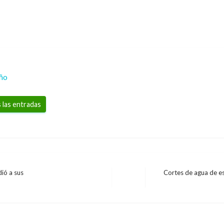
eño
 las entradas
ió a sus
Cortes de agua de es
Entrada
siguiente