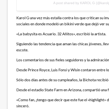
A post shared by KAROL G (@karol
Karol G una vez más estalla contra los que critican su i
sociales en donde modeló un bikini verde que dejó ver su
«La babysita es Acuario. 32 Añitos», escribió la artista.
Siguiendo las tendencia que aman las chicas jóvenes, llev
escote.
Los comentarios de sus fieles seguidores y la admiración
Desde Prince Royce, Luis Fonsi y Wisin contaron entre los
Sólo dos días antes de su cumpleaños, la Bichota recibió
Desde el estadio State Farm en Arizona, compartió una 
«Como fan, ¡tengo que decir que este fue el «highlight» 
sinceró.