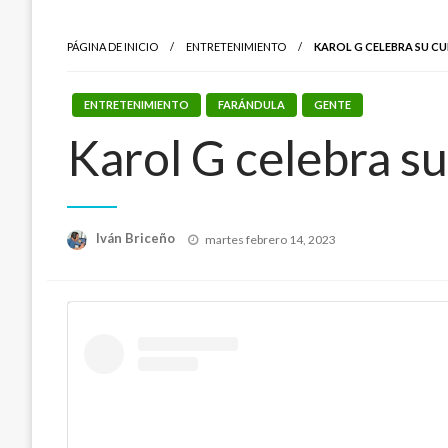
PÁGINA DE INICIO
ENTRETENIMIENTO
KAROL G CELEBRA SU C
ENTRETENIMIENTO
FARÁNDULA
GENTE
Karol G celebra s
Publicado
Iván Briceño
martes febrero 14, 2023
el