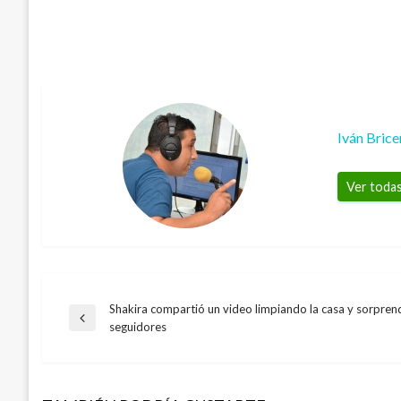
Iván Bric
Ver todas
Shakira compartió un video limpiando la casa y sorprend
Navegación
Entrada
seguidores
anterior
de