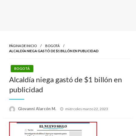
PÁGINA DE INICIO
BOGOTÁ
ALCALDÍA NIEGA GASTÓ DE $1 BILLÓN EN PUBLICIDAD
BOGOTÁ
Alcaldía niega gastó de $1 billón en
publicidad
Publicado
Giovanni Alarcón M.
miércoles marzo 22, 2023
el