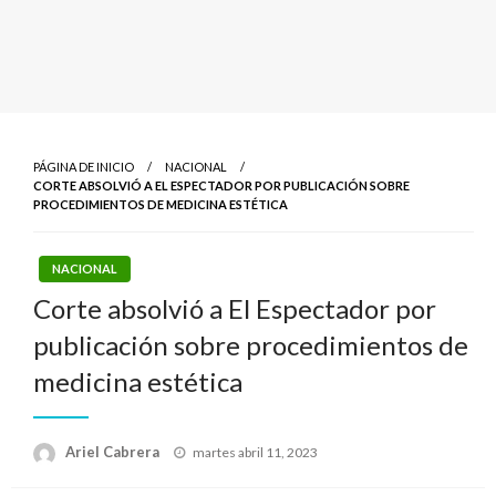
PÁGINA DE INICIO
NACIONAL
CORTE ABSOLVIÓ A EL ESPECTADOR POR PUBLICACIÓN SOBRE
PROCEDIMIENTOS DE MEDICINA ESTÉTICA
NACIONAL
Corte absolvió a El Espectador por
publicación sobre procedimientos de
medicina estética
Publicado
Ariel Cabrera
martes abril 11, 2023
el