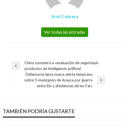
Ariel Cabrera
Ver todas las entradas
Navegación
China someterá a «evaluación de seguridad»
Entrada
productos de inteligencia artificial
de
anterior
Defensoría lanza nueva alerta temprana
entradas
sobre 5 municipios de Arauca por guerra
Entrada
CAUCA
entre Eln y disidencias de las Farc
siguiente
Fuerza de Despliegue Rápido con 2.500
hombres enfrentará a bandas y
narcotraficantes en Cauca
TAMBIÉN PODRÍA GUSTARTE
Iván Briceño
miércoles octubre 30, 2019