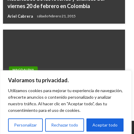
viernes 20 de febrero en Colombia
Ariel Cabrera
sábado febrero 21, 2015
MAGDALENA
Se encadena para que su hijo reciba atención
Valoramos tu privacidad.
médica
Utilizamos cookies para mejorar tu experiencia de navegación,
Luisa Trivino
ofrecerte anuncios o contenido personalizado y analizar
jueves agosto 15, 2013
nuestro tráfico. Al hacer clic en "Aceptar todo", das tu
consentimiento para el uso de cookies.
Personalizar
Rechazar todo
Aceptar todo
© Radio Santa Fe 1070 am