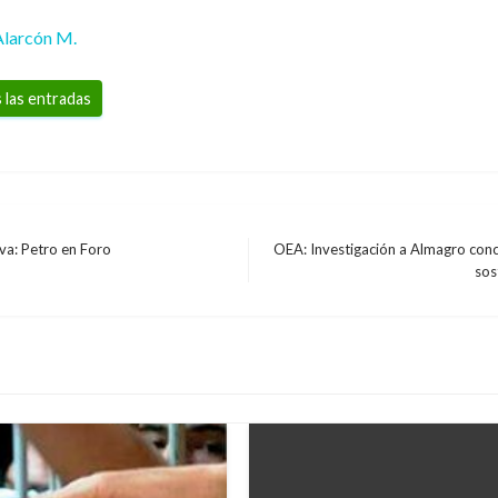
Alarcón M.
 las entradas
lva: Petro en Foro
OEA: Investigación a Almagro concl
Entrada
sos
siguiente