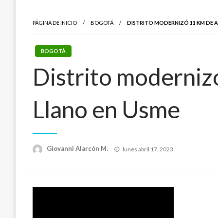
PÁGINA DE INICIO
BOGOTÁ
DISTRITO MODERNIZÓ 11 KM DE A
BOGOTÁ
Distrito modernizó
Llano en Usme
Publicado
Giovanni Alarcón M.
lunes abril 17, 2023
el