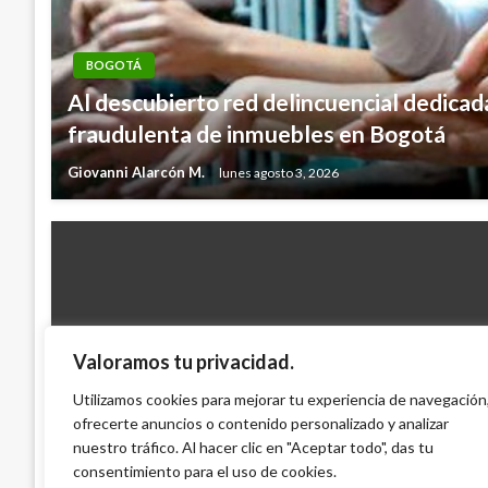
BOGOTÁ
Al descubierto red delincuencial dedicada
fraudulenta de inmuebles en Bogotá
Giovanni Alarcón M.
lunes agosto 3, 2026
Valoramos tu privacidad.
BOGOTÁ
Distrito fortalece atención a estudiantes
Utilizamos cookies para mejorar tu experiencia de navegación
ofrecerte anuncios o contenido personalizado y analizar
capacidades excepcionales
nuestro tráfico. Al hacer clic en "Aceptar todo", das tu
Giovanni Alarcón M.
sábado septiembre 12, 2015
consentimiento para el uso de cookies.