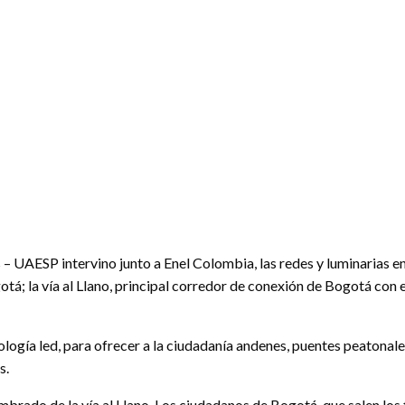
 – UAESP intervino junto a Enel Colombia, las redes y luminarias e
tá; la vía al Llano, principal corredor de conexión de Bogotá con
logía led, para ofrecer a la ciudadanía andenes, puentes peatonales
s.
brado de la vía al Llano. Los ciudadanos de Bogotá, que salen los 