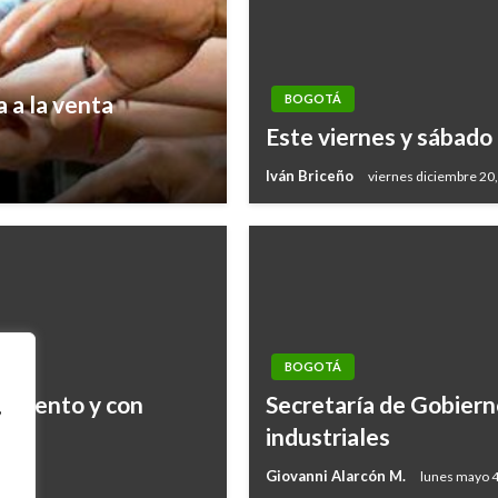
 a la venta
BOGOTÁ
Este viernes y sábado
Iván Briceño
viernes diciembre 20
BOGOTÁ
 talento y con
Secretaría de Gobiern
,
industriales
Giovanni Alarcón M.
lunes mayo 4