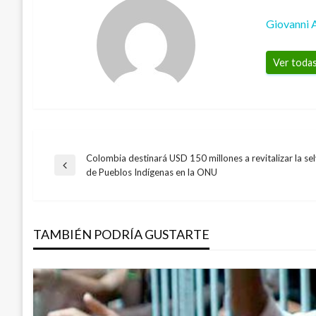
Giovanni 
Ver todas
Colombia destinará USD 150 millones a revitalizar la se
Navegación
Entrada
de Pueblos Indígenas en la ONU
anterior
de
TAMBIÉN PODRÍA GUSTARTE
entradas