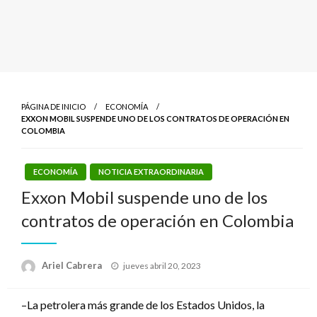
PÁGINA DE INICIO
ECONOMÍA
EXXON MOBIL SUSPENDE UNO DE LOS CONTRATOS DE OPERACIÓN EN
COLOMBIA
ECONOMÍA
NOTICIA EXTRAORDINARIA
Exxon Mobil suspende uno de los
contratos de operación en Colombia
Publicado
Ariel Cabrera
jueves abril 20, 2023
el
–La petrolera más grande de los Estados Unidos, la