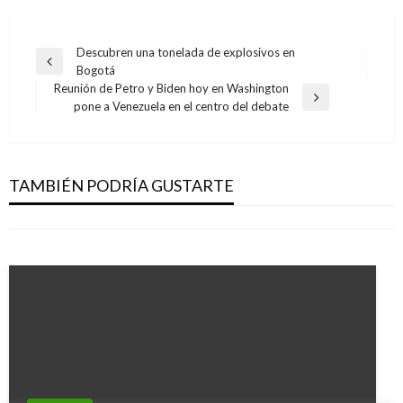
Navegación
Descubren una tonelada de explosivos en
Entrada
Bogotá
de
anterior
Reunión de Petro y Biden hoy en Washington
entradas
ECONOMÍA
Entrada
pone a Venezuela en el centro del debate
siguiente
Santos destaca baja del desempleo en
INTERNACIONAL
diciembre; dice que la economía colombiana se
Paraguay da estatus de refugiados a primeros
sigue recuperando
TAMBIÉN PODRÍA GUSTARTE
720 venezolanos
Ariel Cabrera
martes enero 30, 2018
Ariel Cabrera
domingo diciembre 29, 2019