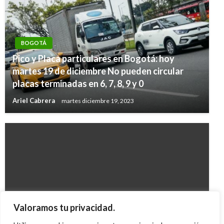
BOGOTÁ
Pico y Placa particulares en Bogotá: hoy
martes 19 de diciembre No pueden circular
placas terminadas en 6, 7, 8, 9 y 0
Ariel Cabrera
martes diciembre 19, 2023
BOGOTÁ
Valoramos tu privacidad.
Entró en circulación `Adelante Bogotá´