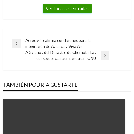
Ver todas las entradas
Navegación
Aerocivil reafirma condiciones para la
Entrada
integración de Avianca y Viva Air
de
anterior
A 37 años del Desastre de Chernóbil Las
entradas
Entrada
consecuencias aún perduran: ONU
siguiente
TAMBIÉN PODRÍA GUSTARTE