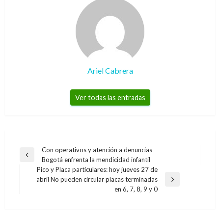
Ariel Cabrera
Ver todas las entradas
Navegación
Con operativos y atención a denuncias
Entrada
Bogotá enfrenta la mendicidad infantil
de
anterior
Pico y Placa particulares: hoy jueves 27 de
entradas
abril No pueden circular placas terminadas
Entrada
en 6, 7, 8, 9 y 0
siguiente