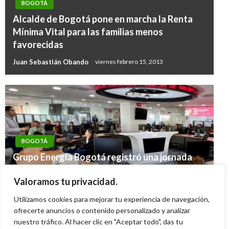
BOGOTÁ
Alcalde de Bogotá pone en marcha la Renta
Mínima Vital para las familias menos
favorecidas
Juan Sebastián Obando
viernes febrero 15, 2013
BOGOTÁ
BOGOTÁ
Grupo Energía Bogotá registró una jornada
Por descuento del 70% en intereses de
excepcional en el mercado de valores
comparendos, Movilidad recuperó más de $26
Valoramos tu privacidad.
colombiano
mil millones de pesos
Utilizamos cookies para mejorar tu experiencia de navegación,
Giovanni Alarcón M.
jueves enero 22, 2026
Iván Briceño
ofrecerte anuncios o contenido personalizado y analizar
jueves agosto 1, 2019
nuestro tráfico. Al hacer clic en "Aceptar todo", das tu