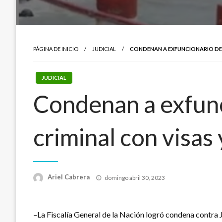
PÁGINA DE INICIO
JUDICIAL
CONDENAN A EXFUNCIONARIO DE 
JUDICIAL
Condenan a exfunc
criminal con visas
Publicado
Ariel Cabrera
domingo abril 30, 2023
el
–La Fiscalía General de la Nación logró condena contra 