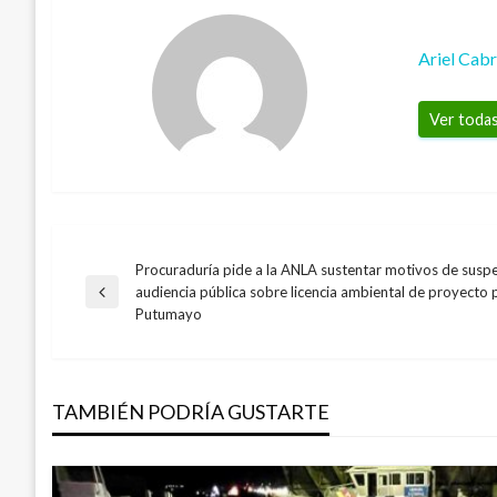
Ariel Cab
Ver todas
Procuraduría pide a la ANLA sustentar motivos de susp
Navegación
audiencia pública sobre licencia ambiental de proyecto 
Entrada
Putumayo
anterior
de
entradas
TAMBIÉN PODRÍA GUSTARTE