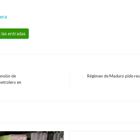
rera
 las entradas
ensión de
Régimen de Maduro pide re
Entrada
petrolero en
siguiente