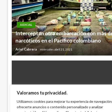
JUDICIAL
Interceptan otra embarcación con más de
narcóticos en el Pacífico colombiano
Ariel Cabrera
miércoles abril 21, 2021
Valoramos tu privacidad.
CONFLICTO ARMADO
Continúan intensos combates en Corinto
Utilizamos cookies para mejorar tu experiencia de navegación
ofrecerte anuncios o contenido personalizado y analizar
guerrilleros