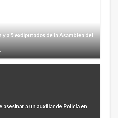
s y a 5 exdiputados de la Asamblea del
7
e asesinar a un auxiliar de Policía en