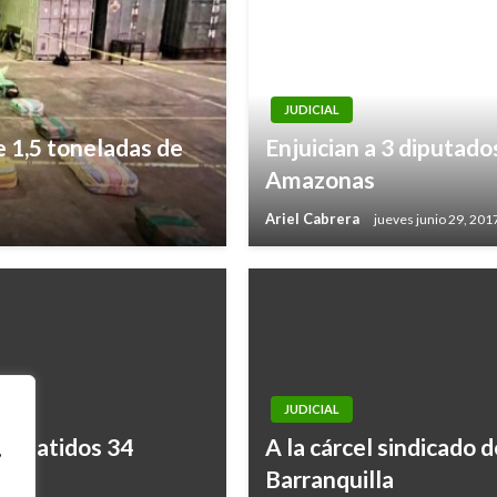
JUDICIAL
 1,5 toneladas de
Enjuician a 3 diputado
Amazonas
Ariel Cabrera
jueves junio 29, 201
JUDICIAL
; abatidos 34
A la cárcel sindicado d
,
Barranquilla