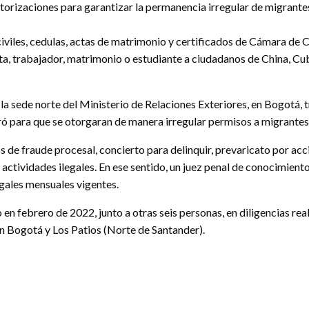
torizaciones para garantizar la permanencia irregular de migrantes 
civiles, cedulas, actas de matrimonio y certificados de Cámara de
ta, trabajador, matrimonio o estudiante a ciudadanos de China, Cub
n la sede norte del Ministerio de Relaciones Exteriores, en Bogotá
ró para que se otorgaran de manera irregular permisos a migrantes
s de fraude procesal, concierto para delinquir, prevaricato por ac
ctividades ilegales. En ese sentido, un juez penal de conocimiento
gales mensuales vigentes.
n febrero de 2022, junto a otras seis personas, en diligencias real
n Bogotá y Los Patios (Norte de Santander).