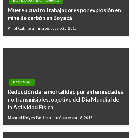
NOTICIA EXTRAORDINARIA
NACIONAL
Mueren cuatro trabajadores por explosión en
En aprietos tres youtubers ibaguereños por
mina de carbón en Boyacá
tocar a una mujer
Ariel Cabrera
martes agosto 25, 2015
Iván Briceño
viernes septiembre 21, 2018
NACIONAL
Reducción de la mortalidad por enfermedades
no transmisibles, objetivo del Día Mundial de
la Actividad Física
Manuel Reyes Beltran
miércoles abril 6, 2016