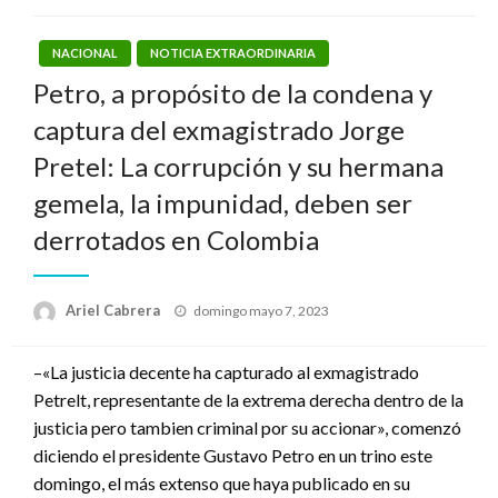
NACIONAL
NOTICIA EXTRAORDINARIA
Petro, a propósito de la condena y
captura del exmagistrado Jorge
Pretel: La corrupción y su hermana
gemela, la impunidad, deben ser
derrotados en Colombia
Publicado
Ariel Cabrera
domingo mayo 7, 2023
el
–«La justicia decente ha capturado al exmagistrado
Petrelt, representante de la extrema derecha dentro de la
justicia pero tambien criminal por su accionar», comenzó
diciendo el presidente Gustavo Petro en un trino este
domingo, el más extenso que haya publicado en su