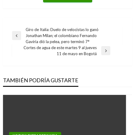
Navegación
Giro de Italia: Duelo de velocistas lo ganó
Jonathan Milan; el colombiano Fernando
de
Entrada
Gaviria dió la pelea, pero terminó 7°
anterior
entradas
Cortes de agua de este martes 9 al jueves
Entrada
11 de mayo en Bogotá
siguiente
TAMBIÉN PODRÍA GUSTARTE