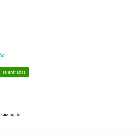
eño
 las entradas
n Ciudad de
 por $600.000