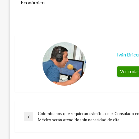
Económico.
Iván Bric
Ver todas
Colombianos que requieran trámites en el Consulado e
Navegación
Entrada
México serán atendidos sin necesidad de cita
BOGOTÁ
anterior
de
Bogotá hará una nueva emisión de bonos