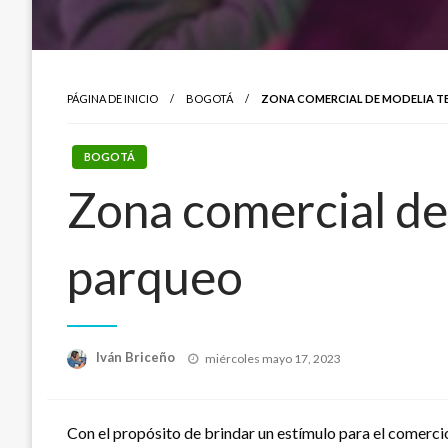
PÁGINA DE INICIO
BOGOTÁ
ZONA COMERCIAL DE MODELIA TE
BOGOTÁ
Zona comercial de
parqueo
Publicado
Iván Briceño
miércoles mayo 17, 2023
el
Con el propósito de brindar un estímulo para el comercio 