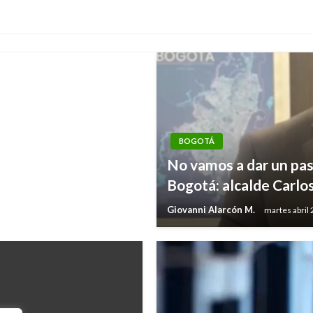
BOGOTÁ
No vamos a dar un paso
Bogotá: alcalde Carlo
Giovanni Alarcón M.
martes abril 