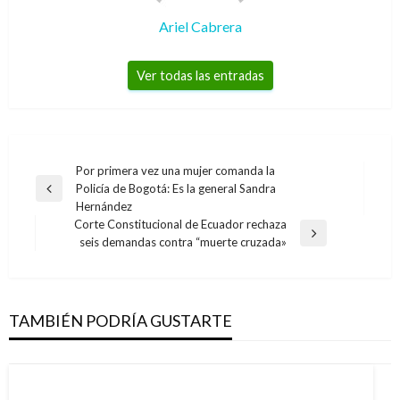
Ariel Cabrera
Ver todas las entradas
Navegación
Por primera vez una mujer comanda la
Policía de Bogotá: Es la general Sandra
de
Entrada
Hernández
anterior
entradas
Corte Constitucional de Ecuador rechaza
Entrada
seis demandas contra “muerte cruzada»
siguiente
TAMBIÉN PODRÍA GUSTARTE