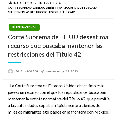
PÁGINA DE INICIO
INTERNACIONAL
CORTE SUPREMA DE EE.UU DESESTIMA RECURSO QUE BUSCABA
MANTENER LAS RESTRICCIONES DEL TÍTULO 42
INTERNACIONAL
Corte Suprema de EE.UU desestima
recurso que buscaba mantener las
restricciones del Título 42
Publicado
Ariel Cabrera
viernes mayo 19, 2023
el
–La Corte Suprema de Estados Unidos desestimó este
jueves un recurso con el que los republicanos buscaban
mantener la extinta normativa del Título 42, que permitía
a las autoridades expulsar rápidamente a cientos de
miles de migrantes agolpados en la frontera con México.