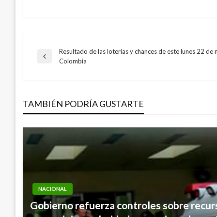
Resultado de las loterías y chances de este lunes 22 de
Navegación
Entrada
Colombia
anterior
de
TAMBIÉN PODRÍA GUSTARTE
entradas
NACIONAL
Gobierno refuerza controles sobre recurs