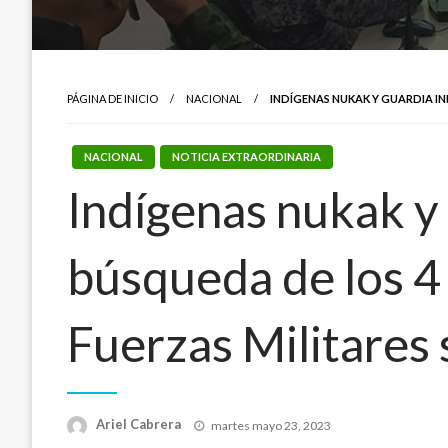
PÁGINA DE INICIO
NACIONAL
INDÍGENAS NUKAK Y GUARDIA IN
NACIONAL
NOTICIA EXTRAORDINARIA
Indígenas nukak y
búsqueda de los 4
Fuerzas Militares 
Publicado
Ariel Cabrera
martes mayo 23, 2023
el