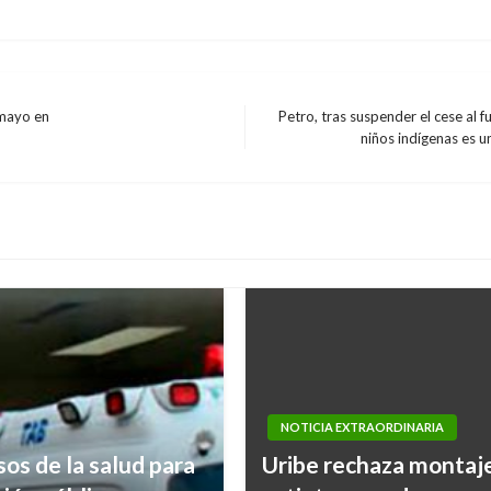
 mayo en
Petro, tras suspender el cese al f
Entrada
niños indígenas es u
siguiente
NOTICIA EXTRAORDINARIA
os de la salud para
Uribe rechaza montaje