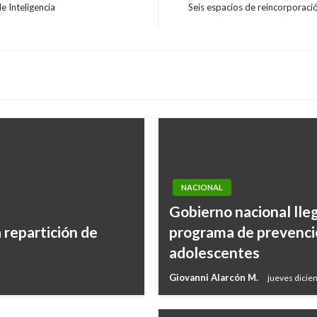
e Inteligencia
Seis espacios de reincorporació
Entrada
siguiente
NACIONAL
Gobierno nacional lleg
a repartición de
programa de prevenció
s del concurso
adolescentes
Giovanni Alarcón M.
jueves dicie