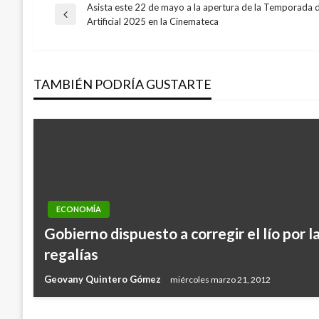
Asista este 22 de mayo a la apertura de la Temporada d
Navegación
Entrada
Artificial 2025 en la Cinemateca
anterior
de
TAMBIÉN PODRÍA GUSTARTE
entradas
ECONOMÍA
NACIONAL
Gobierno dispuesto a corregir el lío por l
Icfes suspende publicación de resultado
regalías
docente
Geovany Quintero Gómez
miércoles marzo 21, 2012
Manuel Reyes Beltran
lunes febrero 20, 2017