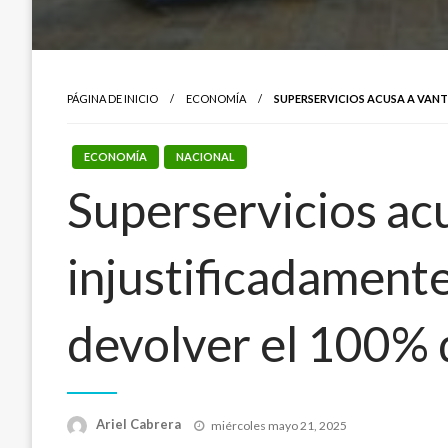
PÁGINA DE INICIO
ECONOMÍA
SUPERSERVICIOS ACUSA A VANT
ECONOMÍA
NACIONAL
Superservicios acu
injustificadamente
devolver el 100% 
Publicado
Ariel Cabrera
miércoles mayo 21, 2025
el