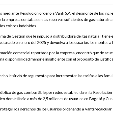
 mediante Resolución ordenó a Vanti S.A. el desmonte de los incre
e la empresa contaba con las reservas suficientes de gas natural n
 los cobros indebidos.
a de Gestión que le impuso a distribuidora de gas natural, tiene el 
cturado en enero del 2025 y devuelva a los usuarios los montos a l
información comercial reportada por la empresa, encontró que de a
una disponibilidad menor e insuficiente con el propósito de justifi
cho le sirvió de argumento para incrementar las tarifas a las fami
io público de gas combustible por redes establecida en la Resoluci
lico domiciliario a más de 2,5 millones de usuarios en Bogotá y Cu
teger los derechos de los usuarios ordenando a Vanti recalcular l