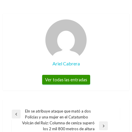
Ariel Cabrera
Ver todas las entradas
Navegación
Eln se atribuye ataque que mató a dos
Entrada
Policías y una mujer en el Catatumbo
de
anterior
Volcán del Ruiz: Columna de ceniza superó
entradas
Entrada
los 2 mil 800 metros de altura