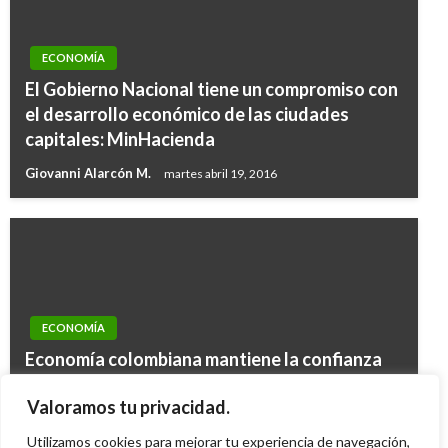
ECONOMÍA
El Gobierno Nacional tiene un compromiso con
el desarrollo económico de las ciudades
capitales: MinHacienda
Giovanni Alarcón M.
martes abril 19, 2016
ECONOMÍA
Economía colombiana mantiene la confianza
INTERNACIONAL
de los mercados pese a un entorno complejo,
Italia extiende Estado de Emergencia hasta el
Valoramos tu privacidad.
dice Ministro de Hacienda
30 de abril
Utilizamos cookies para mejorar tu experiencia de navegación,
Giovanni Alarcón M.
lunes noviembre 9, 2015