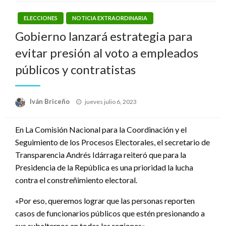
ELECCIONES
NOTICIA EXTRAORDINARIA
Gobierno lanzará estrategia para
evitar presión al voto a empleados
públicos y contratistas
Publicado
Iván Briceño
jueves julio 6, 2023
el
En La Comisión Nacional para la Coordinación y el
Seguimiento de los Procesos Electorales, el secretario de
Transparencia Andrés Idárraga reiteró que para la
Presidencia de la República es una prioridad la lucha
contra el constreñimiento electoral.
«Por eso, queremos lograr que las personas reporten
casos de funcionarios públicos que estén presionando a
sus subalternos en todas las regiones».