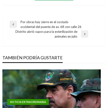
Navegación
Por obras hay cierre en el costado
Entrada
occidental del puente de av. 68 con calle 26
de
anterior
Distrito abrió cupos para la esterilización de
entradas
Entrada
animales en julio
siguiente
TAMBIÉN PODRÍA GUSTARTE
NOTICIA EXTRAORDINARIA