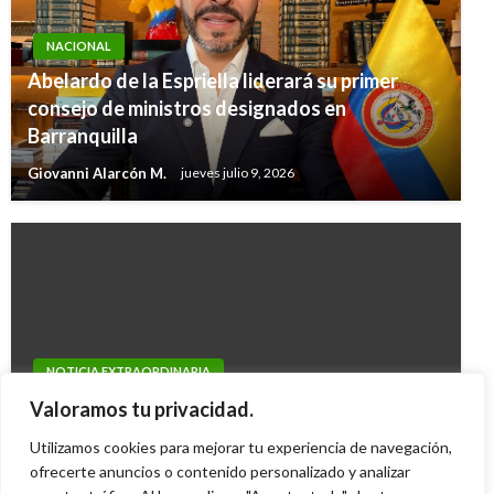
NACIONAL
Abelardo de la Espriella liderará su primer
consejo de ministros designados en
Barranquilla
Giovanni Alarcón M.
jueves julio 9, 2026
NOTICIA EXTRAORDINARIA
IndyCar de luto: Murió el piloto inglés Dan
Valoramos tu privacidad.
Wheldon
Utilizamos cookies para mejorar tu experiencia de navegación,
Ariel Cabrera
ofrecerte anuncios o contenido personalizado y analizar
domingo octubre 16, 2011