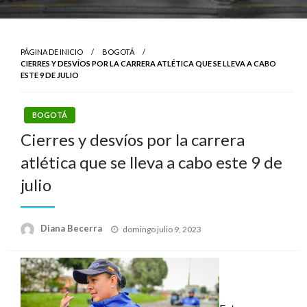
PÁGINA DE INICIO
BOGOTÁ
CIERRES Y DESVÍOS POR LA CARRERA ATLÉTICA QUE SE LLEVA A CABO
ESTE 9 DE JULIO
BOGOTÁ
Cierres y desvíos por la carrera
atlética que se lleva a cabo este 9 de
julio
Publicado
Diana Becerra
domingo julio 9, 2023
el