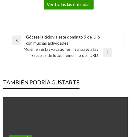
Ver todas las entradas
Navegación
Gócese la ciclovía este domingo 9 de julio
Entrada
con muchas actividades
de
anterior
Mujer, en estas vacaciones inscríbase a las
entradas
Entrada
Escuelas de fútbol femenino del IDRD
siguiente
TAMBIÉN PODRÍA GUSTARTE