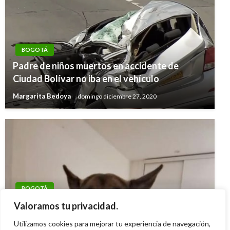
BOGOTÁ
Padre de niños muertos en accidente de
Ciudad Bolívar no iba en el vehículo
Margarita Bedoya
domingo diciembre 27, 2020
BOGOTÁ
Fiscalía judicializó a hombre por agredir a una
Valoramos tu privacidad.
perra de raza pastor alemán en Bogotá
Utilizamos cookies para mejorar tu experiencia de navegación,