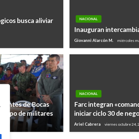
icos busca aliviar
NACIONAL
Inauguran intercambi
Giovanni Alarcón M.
miércoles m
NACIONAL
bitantes de Bocas
Farc integran «comand
,
 grupo de militares
iniciar ciclo 30 de ne
Ariel Cabrera
viernes octubre 24,