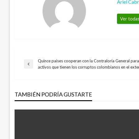
Ariel Cab
Ver todas
Quince países cooperan con la Contraloría General para
Navegación
Entrada
activos que tienen los corruptos colombianos en el exte
anterior
de
TAMBIÉN PODRÍA GUSTARTE
entradas