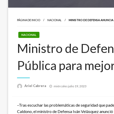
PÁGINA DE INICIO
NACIONAL
MINISTRO DE DEFENSA ANUNCIA
NACIONAL
Ministro de Defen
Pública para mejo
Publicado
Ariel Cabrera
miércoles julio 19, 2023
el
–Tras escuchar las problemáticas de seguridad que pade
Caldono, el ministro de Defensa Iván Velásquez anunció