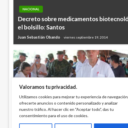
NACIONAL
Decreto sobre medicamentos biotecnológ
el bolsillo: Santos
Juan Sebastián Obando
viernes septiembre 19, 2014
Valoramos tu privacidad.
NACIONAL
MinDefensa presentó disculpas a los ha
Utilizamos cookies para mejorar tu experiencia de navegación
ofrecerte anuncios o contenido personalizado y analizar
del Manso en Tierralta por atropellos de
nuestro tráfico. Al hacer clic en "Aceptar todo", das tu
Ariel Cabrera
jueves septiembre 21, 2023
consentimiento para el uso de cookies.