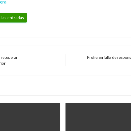
rera
 las entradas
 recuperar
Profieren fallo de respons
Entrada
rior
siguiente