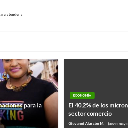
para atender a
ECONOMÍA
aciones para la
El 40,2% de los micron
sector comercio
Giovanni Alarcón M.
jueves mayo