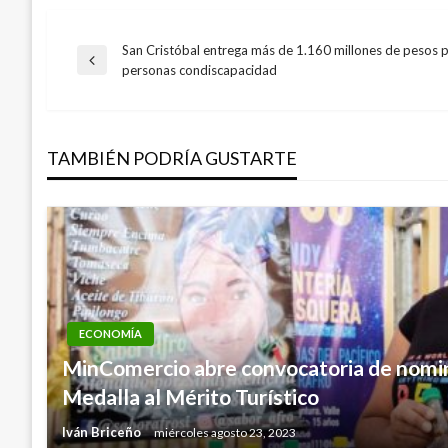
San Cristóbal entrega más de 1.160 millones de pesos 
Navegación
Entrada
personas condiscapacidad
anterior
de
TAMBIÉN PODRÍA GUSTARTE
entradas
ECONOMÍA
MinComercio abre convocatoria de nomin
Medalla al Mérito Turístico
Iván Briceño
miércoles agosto 23, 2023