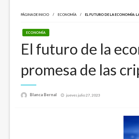
PÁGINA DE INICIO
ECONOMÍA
EL FUTURO DE LA ECONOMÍA: 
ECONOMÍA
El futuro de la eco
promesa de las c
Publicado
Blanca Bernal
jueves julio 27, 2023
el