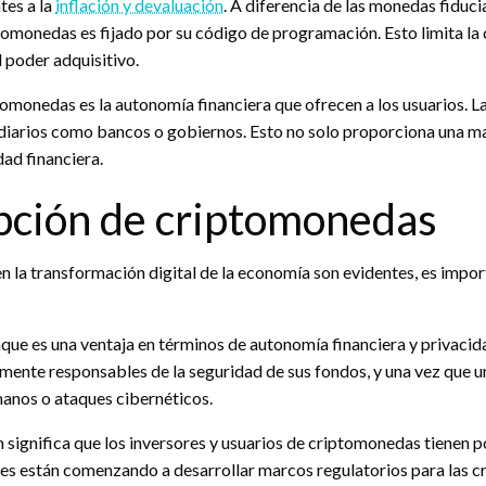
tes a la
inflación y devaluación
. A diferencia de las monedas fiduci
tomonedas es fijado por su código de programación. Esto limita la c
 poder adquisitivo.
ptomonedas es la autonomía financiera que ofrecen a los usuarios. 
ediarios como bancos o gobiernos. Esto no solo proporciona una may
dad financiera.
opción de criptomonedas
n la transformación digital de la economía son evidentes, es impo
nque es una ventaja en términos de autonomía financiera y privaci
nte responsables de la seguridad de sus fondos, y una vez que una
manos o ataques cibernéticos.
significa que los inversores y usuarios de criptomonedas tienen p
s están comenzando a desarrollar marcos regulatorios para las cr