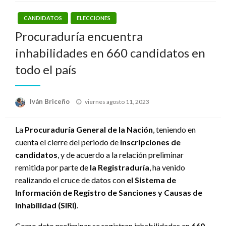
CANDIDATOS
ELECCIONES
Procuraduría encuentra
inhabilidades en 660 candidatos en
todo el país
Publicado
Iván Briceño
viernes agosto 11, 2023
el
La
Procuraduría General de la Nación
, teniendo en
cuenta el cierre del periodo de
inscripciones de
candidatos
, y de acuerdo a la relación preliminar
remitida por parte de
la Registraduría
, ha venido
realizando el cruce de datos con
el Sistema de
Información de Registro de Sanciones y Causas de
Inhabilidad (SIRI)
.
Como dato preliminar se registran inhabilidades en
660