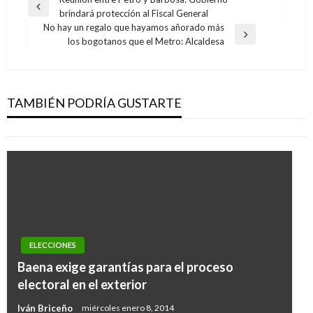
Navegación
Entrada
brindará protección al Fiscal General
de
anterior
No hay un regalo que hayamos añorado más
entradas
Entrada
los bogotanos que el Metro: Alcaldesa
siguiente
ELECCIONES
Ya se puede descargar la app para seguir
resultados de las votaciones este domingo
TAMBIÉN PODRÍA GUSTARTE
Iván Briceño
viernes octubre 25, 2019
ELECCIONES
Baena exige garantías para el proceso
electoral en el exterior
Iván Briceño
miércoles enero 8, 2014