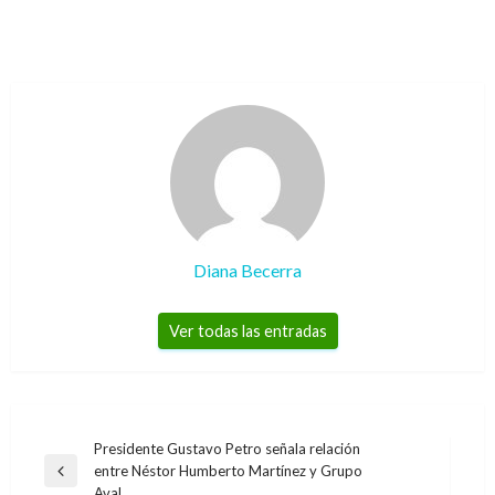
Diana Becerra
Ver todas las entradas
Navegación
Presidente Gustavo Petro señala relación
entre Néstor Humberto Martínez y Grupo
de
Entrada
Aval