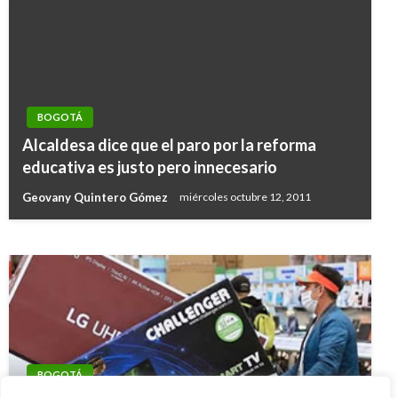
BOGOTÁ
BOGOTÁ
Alcaldesa dice que el paro por la reforma
Autoridades capturan a asesino de una menor
educativa es justo pero innecesario
tras ocho meses de estar prófugo
Geovany Quintero Gómez
miércoles octubre 12, 2011
Andres Felipe Gama
viernes septiembre 9, 2016
BOGOTÁ