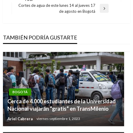
anterior
entradas
Cortes de agua de este lunes 14 al jueves 17
Entrada
de agosto en Bogotá
siguiente
TAMBIÉN PODRÍA GUSTARTE
BOGOTÁ
Cerca de 4.000 estudiantes de la Universidad
Nacional viajarán “gratis” en TransMilenio
Ariel Cabrera
viernes septiembre 1, 2023