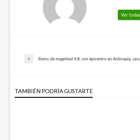
Ver todas
Navegación
Sismo de magnitud 4.8, con epicentro en Antioquia, sa
Entrada
anterior
ECONOMÍA
de
Exportaciones del Quindío pueden impul
de la región
TAMBIÉN PODRÍA GUSTARTE
entradas
Manuel Reyes Beltran
jueves enero 30, 2020