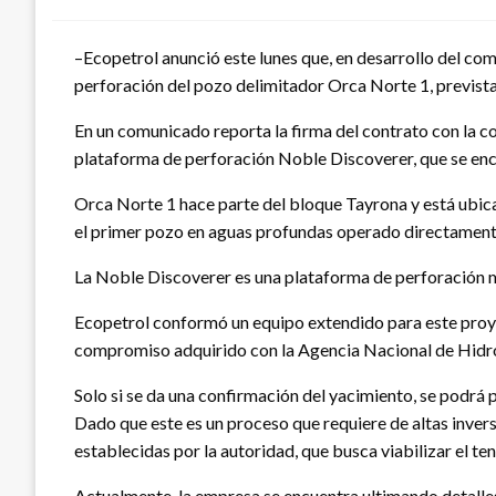
–Ecopetrol anunció este lunes que, en desarrollo del com
perforación del pozo delimitador Orca Norte 1, prevista 
En un comunicado reporta la firma del contrato con la 
plataforma de perforación Noble Discoverer, que se enc
Orca Norte 1 hace parte del bloque Tayrona y está ubica
el primer pozo en aguas profundas operado directament
La Noble Discoverer es una plataforma de perforación m
Ecopetrol conformó un equipo extendido para este proyec
compromiso adquirido con la Agencia Nacional de Hid
Solo si se da una confirmación del yacimiento, se podrá p
Dado que este es un proceso que requiere de altas inver
establecidas por la autoridad, que busca viabilizar el 
Actualmente, la empresa se encuentra ultimando detalles