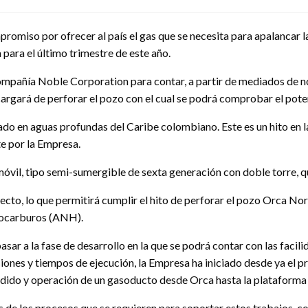
promiso por ofrecer al país el gas que se necesita para apalancar l
para el último trimestre de este año.
compañía Noble Corporation para contar, a partir de mediados de n
argará de perforar el pozo con el cual se podrá comprobar el pote
do en aguas profundas del Caribe colombiano. Este es un hito en 
e por la Empresa.
óvil, tipo semi-sumergible de sexta generación con doble torre, 
to, lo que permitirá cumplir el hito de perforar el pozo Orca No
rocarburos (ANH).
asar a la fase de desarrollo en la que se podrá contar con las facil
siones y tiempos de ejecución, la Empresa ha iniciado desde ya el 
tendido y operación de un gasoducto desde Orca hasta la plataform
 de los procesos que se requieren para soportar estos trabajos, co