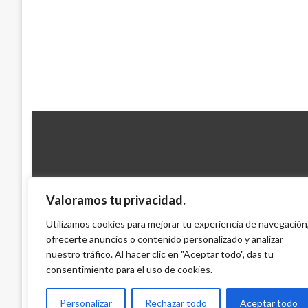
Valoramos tu privacidad.
NACIONAL
Utilizamos cookies para mejorar tu experiencia de navegación
ofrecerte anuncios o contenido personalizado y analizar
Uribe Vs. Iguarán por penalización de dos
nuestro tráfico. Al hacer clic en "Aceptar todo", das tu
German Hernandez
lunes febrero 23, 2009
consentimiento para el uso de cookies.
Personalizar
Rechazar todo
Aceptar todo