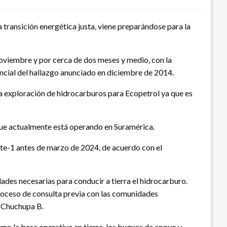
a transición energética justa, viene preparándose para la
oviembre y por cerca de dos meses y medio, con la
ncial del hallazgo anunciado en diciembre de 2014.
la exploración de hidrocarburos para Ecopetrol ya que es
que actualmente está operando en Suramérica.
rte-1 antes de marzo de 2024, de acuerdo con el
idades necesarias para conducir a tierra el hidrocarburo.
proceso de consulta previa con las comunidades
a Chuchupa B.
mo la base operativa en tierra, los buques de apoyo y