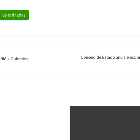
 las entradas
Consejo de Estado anula elecció
cudió a Colombia
Entrada
siguiente
sar más la economía