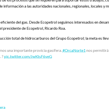
de información a las autoridades nacionales, regionales, locales y m
 y eficiente del gas. Desde Ecopetrol seguimos interesados en desar
o el presidente de Ecopetrol, Ricardo Roa.
ucción total de hidrocarburos del Grupo Ecopetrol; la meta es lleva
os una importante provicia gasífera.
#OrcaNorte1
nos permitirá
. ?
pic.twitter.com/JwKtsF6veG
rera