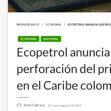
PÁGINA DE INICIO
ECONOMÍA
ECOPETROL ANUNCIA QUE EN Ú
ECONOMÍA
NACIONAL
Ecopetrol anuncia 
perforación del p
en el Caribe colo
Publicado
Ariel Cabrera
lunes agosto 14, 2023
el