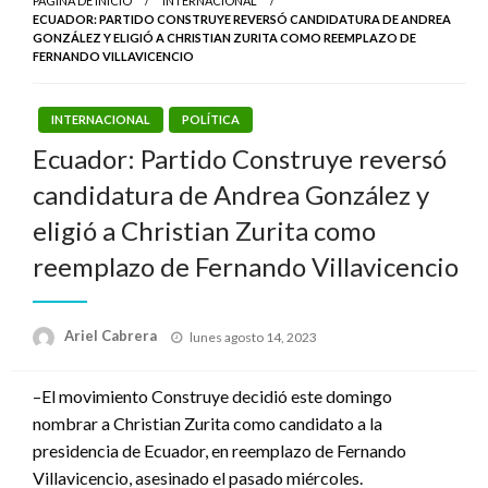
PÁGINA DE INICIO
INTERNACIONAL
ECUADOR: PARTIDO CONSTRUYE REVERSÓ CANDIDATURA DE ANDREA
GONZÁLEZ Y ELIGIÓ A CHRISTIAN ZURITA COMO REEMPLAZO DE
FERNANDO VILLAVICENCIO
INTERNACIONAL
POLÍTICA
Ecuador: Partido Construye reversó
candidatura de Andrea González y
eligió a Christian Zurita como
reemplazo de Fernando Villavicencio
Publicado
Ariel Cabrera
lunes agosto 14, 2023
el
–El movimiento Construye decidió este domingo
nombrar a Christian Zurita como candidato a la
presidencia de Ecuador, en reemplazo de Fernando
Villavicencio, asesinado el pasado miércoles.