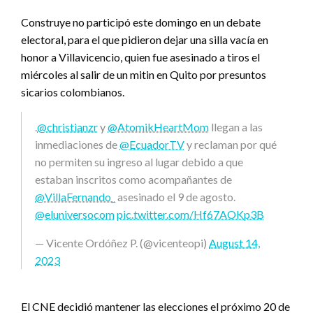
Construye no participó este domingo en un debate
electoral, para el que pidieron dejar una silla vacía en
honor a Villavicencio, quien fue asesinado a tiros el
miércoles al salir de un mitin en Quito por presuntos
sicarios colombianos.
.
@christianzr
y
@AtomikHeartMom
llegan a las
inmediaciones de
@EcuadorTV
y reclaman por qué
no permiten su ingreso al lugar debido a que
estaban inscritos como acompañantes de
@VillaFernando_
asesinado el 9 de agosto.
@eluniversocom
pic.twitter.com/Hf67AOKp3B
— Vicente Ordóñez P. (@vicenteopi)
August 14,
2023
El CNE decidió mantener las elecciones el próximo 20 de