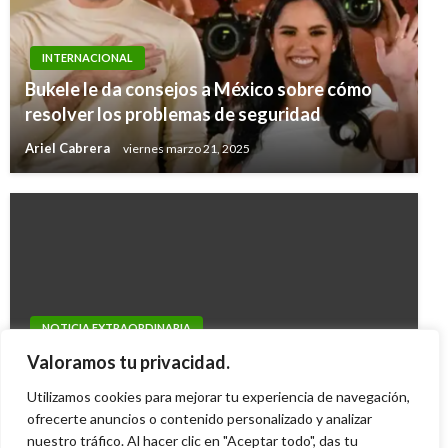
INTERNACIONAL
Bukele le da consejos a México sobre cómo
resolver los problemas de seguridad
Ariel Cabrera
viernes marzo 21, 2025
NOTICIA EXTRAORDINARIA
Hugo Chávez insiste en complot de Colombia;
Valoramos tu privacidad.
van 14 colombianos asesinados
Utilizamos cookies para mejorar tu experiencia de navegación,
ofrecerte anuncios o contenido personalizado y analizar
Ariel Cabrera
miércoles octubre 28, 2009
nuestro tráfico. Al hacer clic en "Aceptar todo", das tu