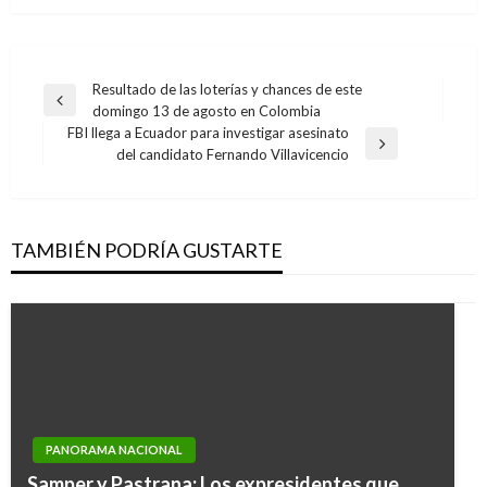
Navegación
Resultado de las loterías y chances de este
Entrada
domingo 13 de agosto en Colombia
de
anterior
FBI llega a Ecuador para investigar asesinato
entradas
Entrada
del candidato Fernando Villavicencio
siguiente
TAMBIÉN PODRÍA GUSTARTE
PANORAMA NACIONAL
Samper y Pastrana: Los expresidentes que