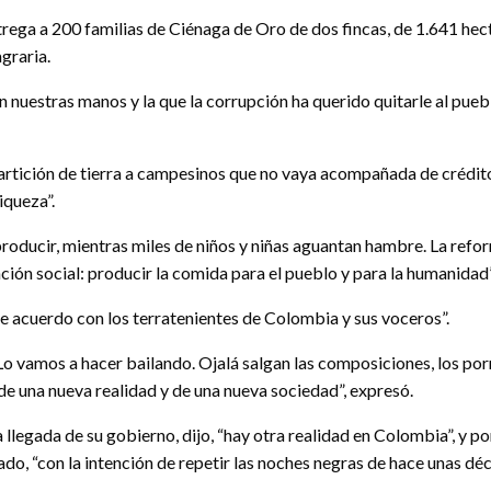
ntrega a 200 familias de Ciénaga de Oro de dos fincas, de 1.641 h
graria.
 en nuestras manos y la que la corrupción ha querido quitarle al p
artición de tierra a campesinos que no vaya acompañada de crédito
iqueza”.
n producir, mientras miles de niños y niñas aguantan hambre. La ref
unción social: producir la comida para el pueblo y para la humanidad”
de acuerdo con los terratenientes de Colombia y sus voceros”.
o vamos a hacer bailando. Ojalá salgan las composiciones, los porr
de una nueva realidad y de una nueva sociedad”, expresó.
 llegada de su gobierno, dijo, “hay otra realidad en Colombia”, y p
o, “con la intención de repetir las noches negras de hace unas déc