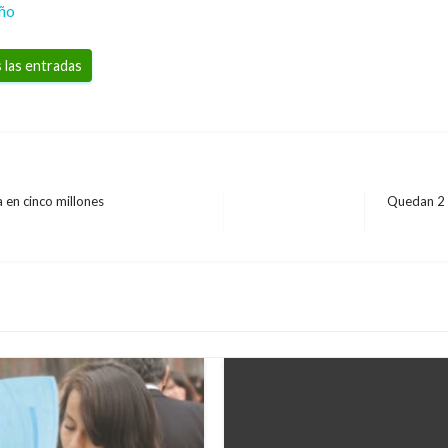
eño
 las entradas
 en cinco millones
Quedan 2 d
Entrada
siguiente