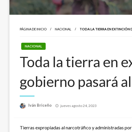
PÁGINA DE INICIO
NACIONAL
TODA LA TIERRA EN EXTINCIÓN
NACIONAL
Toda la tierra en 
gobierno pasará a
Publicado
Iván Briceño
jueves agosto 24, 2023
el
Tierras expropiadas al narcotráfico y administradas po