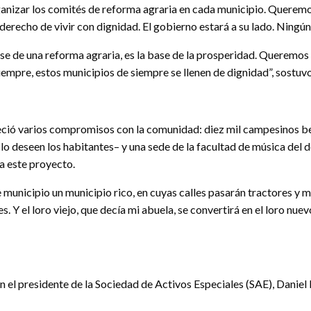
anizar los comités de reforma agraria en cada municipio. Quere
l derecho de vivir con dignidad. El gobierno estará a su lado. Ningú
 de una reforma agraria, es la base de la prosperidad. Queremos 
siempre, estos municipios de siempre se llenen de dignidad”, sostuvo
eció varios compromisos con la comunidad: diez mil campesinos be
o deseen los habitantes– y una sede de la facultad de música del de
ra este proyecto.
nicipio un municipio rico, en cuyas calles pasarán tractores y máq
. Y el loro viejo, que decía mi abuela, se convertirá en el loro nue
on el presidente de la Sociedad de Activos Especiales (SAE), Danie