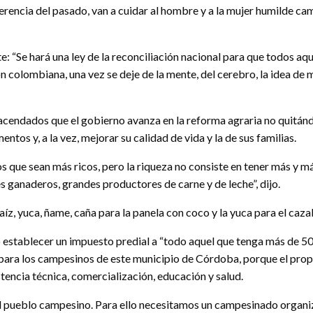
erencia del pasado, van a cuidar al hombre y a la mujer humilde camp
e: “Se hará una ley de la reconciliación nacional para que todos aqu
n colombiana, una vez se deje de la mente, del cerebro, la idea de m
hacendados que el gobierno avanza en la reforma agraria no quitánd
ntos y, a la vez, mejorar su calidad de vida y la de sus familias.
ue sean más ricos, pero la riqueza no consiste en tener más y más
es ganaderos, grandes productores de carne y de leche”, dijo.
, yuca, ñame, caña para la panela con coco y la yuca para el cazab
ro establecer un impuesto predial a “todo aquel que tenga más de 5
 para los campesinos de este municipio de Córdoba, porque el propó
tencia técnica, comercialización, educación y salud.
al pueblo campesino. Para ello necesitamos un campesinado organiz