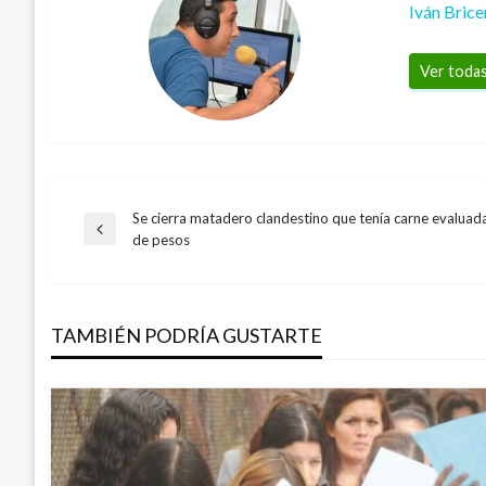
Iván Bric
Ver todas
Se cierra matadero clandestino que tenía carne evaluada
Navegación
Entrada
de pesos
anterior
de
TAMBIÉN PODRÍA GUSTARTE
entradas