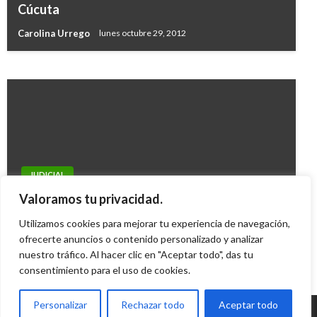
avaluado en 45 millones de pesos en
Cúcuta
Bocagrande
Carolina Urrego
lunes octubre 29, 2012
Manuel Reyes Beltran
martes enero 15, 2019
JUDICIAL
Condenado a 37 años de prisión alias
Valoramos tu privacidad.
«Gomelo» excabecilla de la banda “La Sierra»
Utilizamos cookies para mejorar tu experiencia de navegación,
Margarita Bedoya
ofrecerte anuncios o contenido personalizado y analizar
martes octubre 1, 2013
nuestro tráfico. Al hacer clic en "Aceptar todo", das tu
consentimiento para el uso de cookies.
Personalizar
Rechazar todo
Aceptar todo
© Radio Santa Fe 1070 am