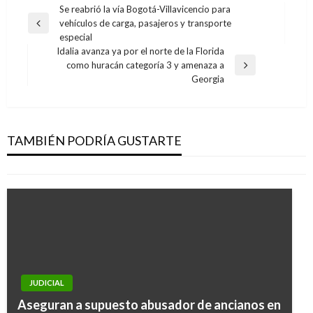
Navegación
Se reabrió la vía Bogotá-Villavicencio para
vehículos de carga, pasajeros y transporte
de
Entrada
especial
anterior
entradas
Idalia avanza ya por el norte de la Florida
como huracán categoría 3 y amenaza a
Entrada
Georgia
siguiente
JUDICIAL
Fiscalía está tras los asesinos del abogado del
exdirigente camionero Pedro Aguilar
TAMBIÉN PODRÍA GUSTARTE
Ariel Cabrera
jueves marzo 21, 2019
JUDICIAL
JUDICIAL
Cartagena: dos capturados por hurto de reloj
Aseguran a supuesto abusador de ancianos en