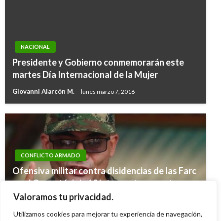
NACIONAL
Presidente y Gobierno conmemorarán este
martes Día Internacional de la Mujer
Giovanni Alarcón M.
lunes marzo 7, 2016
CONFLICTO ARMADO
Ofensiva militar contra disidencias de las Farc
en el Caquetá deja 12 integrantes muertos; se
verifica si entre ellos está su cabecilla alias
Valoramos tu privacidad.
«Iván Mordisco»
Utilizamos cookies para mejorar tu experiencia de navegación,