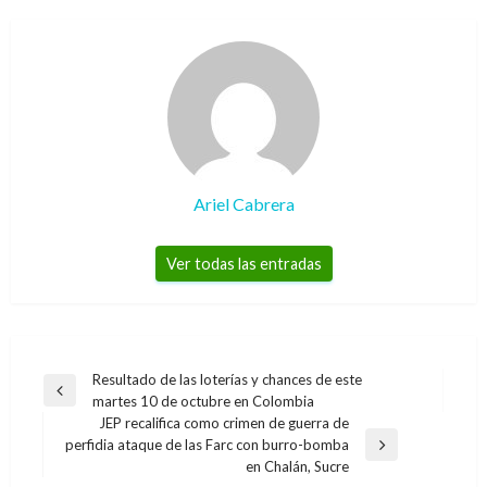
Ariel Cabrera
Ver todas las entradas
Navegación
Resultado de las loterías y chances de este
Entrada
martes 10 de octubre en Colombia
de
anterior
JEP recalifica como crimen de guerra de
entradas
perfidia ataque de las Farc con burro-bomba
Entrada
en Chalán, Sucre
siguiente