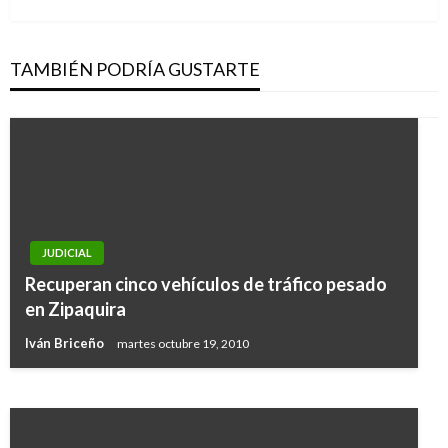
TAMBIÉN PODRÍA GUSTARTE
JUDICIAL
JUDICIAL
Capturan a pastor de iglesia en Cartagena
Recuperan cinco vehículos de tráfico pesado
denunciado por abuso sexual de una menor de
en Zipaquira
edad
Iván Briceño
martes octubre 19, 2010
Ariel Cabrera
martes febrero 19, 2019