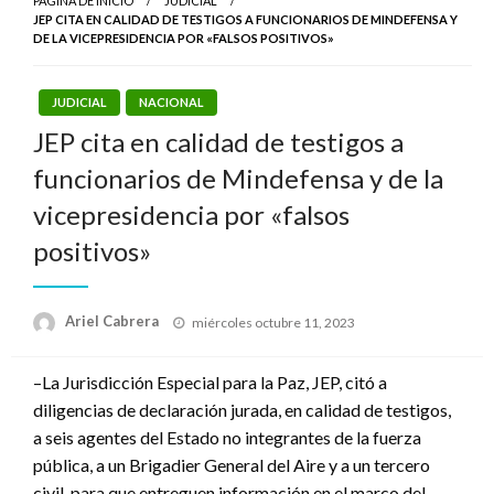
PÁGINA DE INICIO
JUDICIAL
JEP CITA EN CALIDAD DE TESTIGOS A FUNCIONARIOS DE MINDEFENSA Y
DE LA VICEPRESIDENCIA POR «FALSOS POSITIVOS»
JUDICIAL
NACIONAL
JEP cita en calidad de testigos a
funcionarios de Mindefensa y de la
vicepresidencia por «falsos
positivos»
Publicado
Ariel Cabrera
miércoles octubre 11, 2023
el
–La Jurisdicción Especial para la Paz, JEP, citó a
diligencias de declaración jurada, en calidad de testigos,
a seis agentes del Estado no integrantes de la fuerza
pública, a un Brigadier General del Aire y a un tercero
civil, para que entreguen información en el marco del