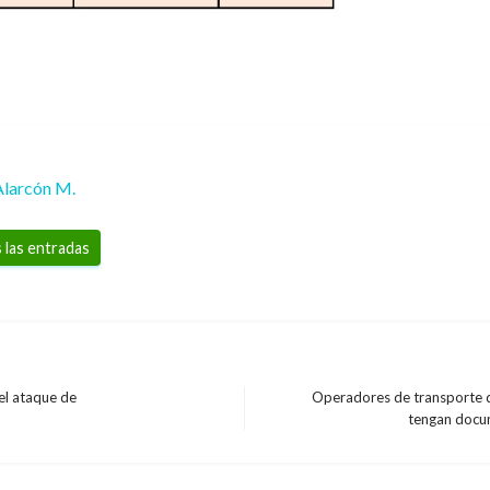
Alarcón M.
 las entradas
el ataque de
Operadores de transporte de
Entrada
tengan docu
siguiente