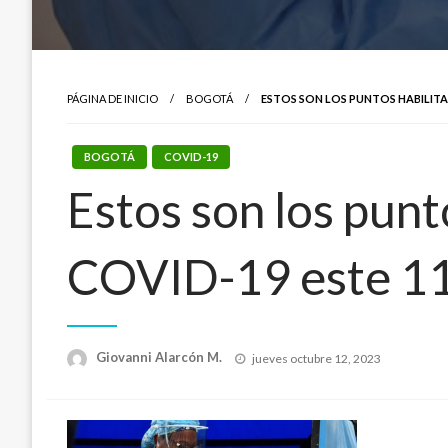
PÁGINA DE INICIO
BOGOTÁ
ESTOS SON LOS PUNTOS HABILITA
BOGOTÁ
COVID-19
Estos son los punt
COVID-19 este 11
Publicado
Giovanni Alarcón M.
jueves octubre 12, 2023
el