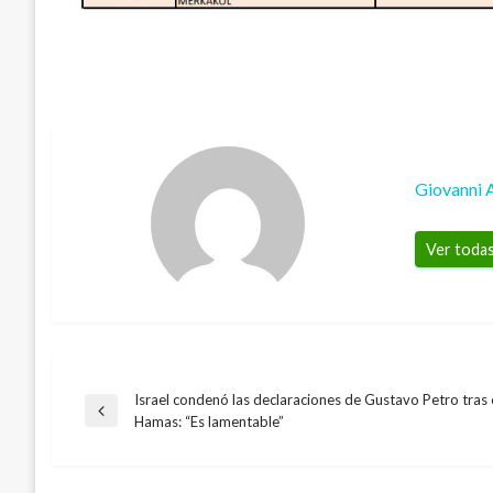
Giovanni 
Ver todas
Israel condenó las declaraciones de Gustavo Petro tras 
Navegación
Entrada
Hamas: “Es lamentable”
anterior
de