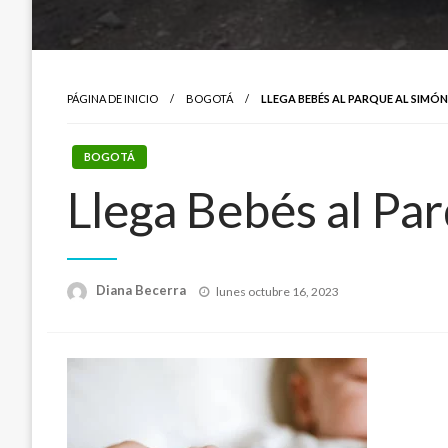
PÁGINA DE INICIO
BOGOTÁ
LLEGA BEBÉS AL PARQUE AL SIMÓN
BOGOTÁ
Llega Bebés al Par
Publicado
Diana Becerra
lunes octubre 16, 2023
el