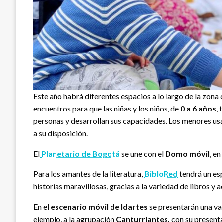
Este año habrá diferentes espacios a lo largo de la zona 
encuentros para que las niñas y los niños, de
0 a 6 años
,
personas y desarrollan sus capacidades. Los menores usar
a su disposición.
El
Planetario de Bogotá
se une con el
Domo móvil
, e
Para los amantes de la literatura,
BibloRed
tendrá un es
historias maravillosas, gracias a la variedad de libros y
En el
escenario móvil de Idartes
se presentarán una var
ejemplo, a la agrupación
Canturriantes,
con su present