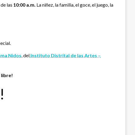
 de las
10:00 a.m
.
La niñez, la familia, el goce, el juego, la
ecial.
ama Nidos
, del
Instituto Distrital de las Artes –
libre!
!