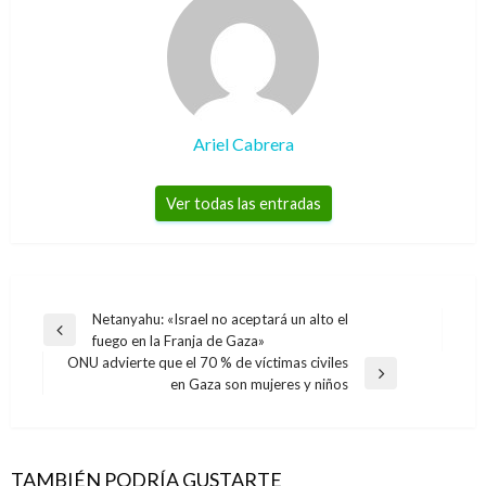
Ariel Cabrera
Ver todas las entradas
Navegación
Netanyahu: «Israel no aceptará un alto el
Entrada
fuego en la Franja de Gaza»
de
anterior
ONU advierte que el 70 % de víctimas civiles
entradas
Entrada
en Gaza son mujeres y niños
siguiente
INTERNACIONAL
Cámara de Representantes de EEUU descarta
moción para juicio político de Trump
TAMBIÉN PODRÍA GUSTARTE