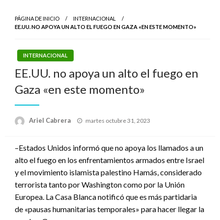
PÁGINA DE INICIO
INTERNACIONAL
EE.UU. NO APOYA UN ALTO EL FUEGO EN GAZA «EN ESTE MOMENTO»
INTERNACIONAL
EE.UU. no apoya un alto el fuego en
Gaza «en este momento»
Publicado
Ariel Cabrera
martes octubre 31, 2023
el
–Estados Unidos informó que no apoya los llamados a un
alto el fuego en los enfrentamientos armados entre Israel
y el movimiento islamista palestino Hamás, considerado
terrorista tanto por Washington como por la Unión
Europea. La Casa Blanca notificó que es más partidaria
de «pausas humanitarias temporales» para hacer llegar la