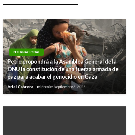
Ariel Cabrera
jueves julio 18, 2019
INTERNACIONAL
Petro propondrá a la Asamblea General de la
INTERNACIONAL
ONU la constitución de una fuerza armada de
Número de muertos por el coronavirus se
paz para acabar el genocidio en Gaza
eleva a 720
Ariel Cabrera
miércoles septiembre 3, 2025
Iván Briceño
sábado febrero 8, 2020