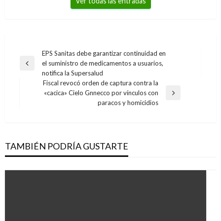
Ver todas las entradas
Navegación
EPS Sanitas debe garantizar continuidad en
el suministro de medicamentos a usuarios,
de
Entrada
notifica la Supersalud
anterior
entradas
Fiscal revocó orden de captura contra la
«cacica» Cielo Gnnecco por vínculos con
Entrada
paracos y homicidios
siguiente
TAMBIÉN PODRÍA GUSTARTE