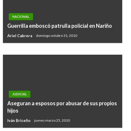
ENTRETENIMIENTO
NACIONAL
La música colombiana de luto por la muerte del
Guerrilla emboscó patrulla policial en Nariño
maestro Jaime Llano González
Ariel Cabrera
domingo octubre 31, 2010
Iván Briceño
lunes noviembre 6, 2017
JUDICIAL
Aseguran a esposos por abusar de sus propios
hijos
Iván Briceño
jueves marzo 25, 2010