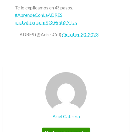
Te lo explicamos en 4? pasos.
#AprendeConLaADRES
pic.twitter.com/DXW5b2YTzs
— ADRES (@AdresCol)
October 30, 2023
Ariel Cabrera