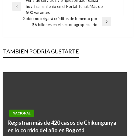
Navegación
Feria de servicios y empleabilidad realiza
hoy Transmilenio en el Portal Tunal: Más de
de
Entrada
500 vacantes
anterior
entradas
Gobierno irrigará créditos de fomento por
Entrada
$6 billones en el sector agropecuario
siguiente
ECONOMÍA
Luz verde a proyecto que fortalece el sector
panelero
TAMBIÉN PODRÍA GUSTARTE
Giovanni Alarcón M.
miércoles mayo 15, 2019
NACIONAL
Registran más de 420 casos de Chikungunya
en lo corrido del año en Bogotá