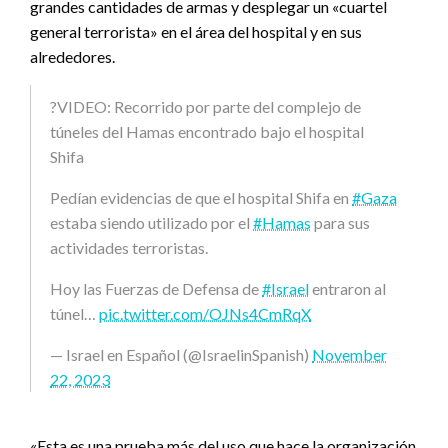
grandes cantidades de armas y desplegar un «cuartel
general terrorista» en el área del hospital y en sus
alrededores.
?VIDEO: Recorrido por parte del complejo de
túneles del Hamas encontrado bajo el hospital
Shifa
Pedían evidencias de que el hospital Shifa en
#Gaza
estaba siendo utilizado por el
#Hamas
para sus
actividades terroristas.
Hoy las Fuerzas de Defensa de
#Israel
entraron al
túnel…
pic.twitter.com/OJNs4CmRqX
— Israel en Español (@IsraelinSpanish)
November
22, 2023
«Esta es una prueba más del uso que hace la organización