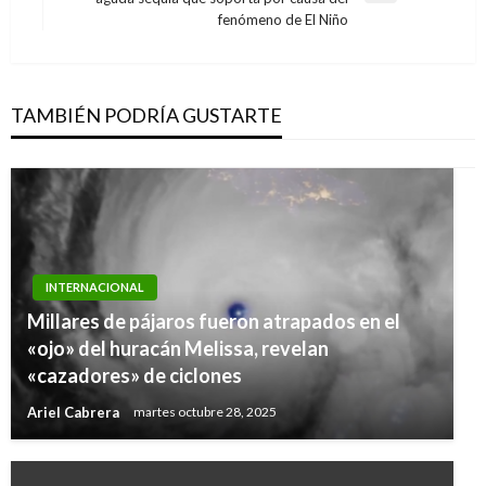
siguiente
fenómeno de El Niño
TAMBIÉN PODRÍA GUSTARTE
INTERNACIONAL
Millares de pájaros fueron atrapados en el
«ojo» del huracán Melissa, revelan
«cazadores» de ciclones
Ariel Cabrera
martes octubre 28, 2025