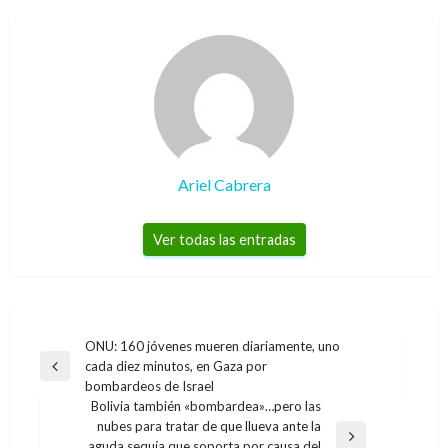
Ariel Cabrera
Ver todas las entradas
Navegación
ONU: 160 jóvenes mueren diariamente, uno
cada diez minutos, en Gaza por
de
Entrada
bombardeos de Israel
anterior
entradas
Bolivia también «bombardea»…pero las
nubes para tratar de que llueva ante la
Entrada
aguda sequía que soporta por causa del