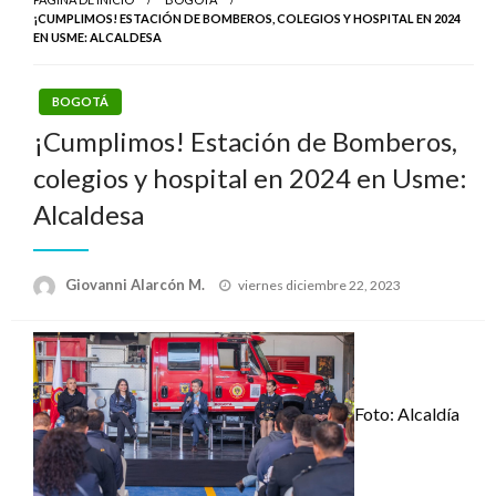
¡CUMPLIMOS! ESTACIÓN DE BOMBEROS, COLEGIOS Y HOSPITAL EN 2024
EN USME: ALCALDESA
BOGOTÁ
¡Cumplimos! Estación de Bomberos,
colegios y hospital en 2024 en Usme:
Alcaldesa
Publicado
Giovanni Alarcón M.
viernes diciembre 22, 2023
el
Foto: Alcaldía