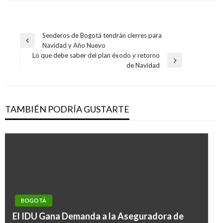
Navegación
Senderos de Bogotá tendrán cierres para
Entrada
Navidad y Año Nuevo
de
anterior
Lo que debe saber del plan éxodo y retorno
entradas
Entrada
de Navidad
siguiente
TAMBIÉN PODRÍA GUSTARTE
BOGOTÁ
El IDU Gana Demanda a la Aseguradora de