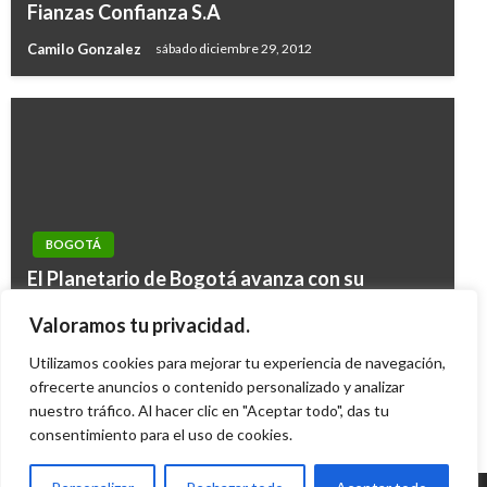
Fianzas Confianza S.A
Camilo Gonzalez
sábado diciembre 29, 2012
BOGOTÁ
BOGOTÁ
El Planetario de Bogotá avanza con su
BOGOTÁ
Ballet Leipzing se presenta en Colombia para
modernizacion
Algunas rutas del SITP y provisionales
Valoramos tu privacidad.
ayudar a niños que sufren del corazón
Iván Briceño
sábado febrero 4, 2012
tendrán ajustes por temporada navideña
Utilizamos cookies para mejorar tu experiencia de navegación,
Manuel Reyes Beltran
martes octubre 11, 2016
ofrecerte anuncios o contenido personalizado y analizar
Giovanni Alarcón M.
domingo diciembre 6, 2020
nuestro tráfico. Al hacer clic en "Aceptar todo", das tu
consentimiento para el uso de cookies.