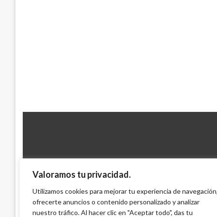
Valoramos tu privacidad.
NACIONAL
Presidente conmina a la captura de ases
Utilizamos cookies para mejorar tu experiencia de navegación
ofrecerte anuncios o contenido personalizado y analizar
Vanegas Grimaldo
nuestro tráfico. Al hacer clic en "Aceptar todo", das tu