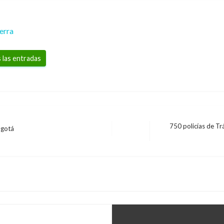
erra
 las entradas
750 policías de Tr
ogotá
Entrada
siguiente
ir gases efecto