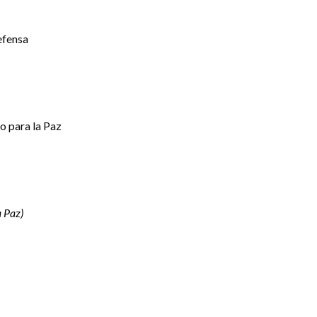
efensa
o para la Paz
a Paz)