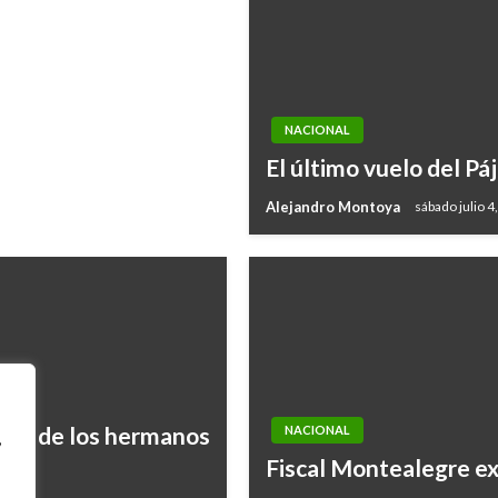
NACIONAL
El último vuelo del Pá
Alejandro Montoya
sábado julio 4
inos de los hermanos
NACIONAL
,
Fiscal Montealegre exi