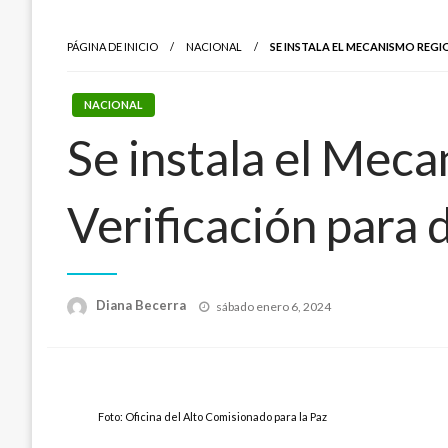
PÁGINA DE INICIO
NACIONAL
SE INSTALA EL MECANISMO REG
NACIONAL
Se instala el Mec
Verificación para
Publicado
Diana Becerra
sábado enero 6, 2024
el
Foto: Oficina del Alto Comisionado para la Paz