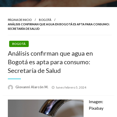
PÁGINA DE INICIO
BOGOTÁ
ANÁLISIS CONFIRMAN QUE AGUA EN BOGOTÁ ES APTA PARA CONSUMO:
SECRETARÍA DE SALUD
BOGOTÁ
Análisis confirman que agua en
Bogotá es apta para consumo:
Secretaría de Salud
Publicado
Giovanni Alarcón M.
lunes febrero 5, 2024
el
Imagen:
Pixabay