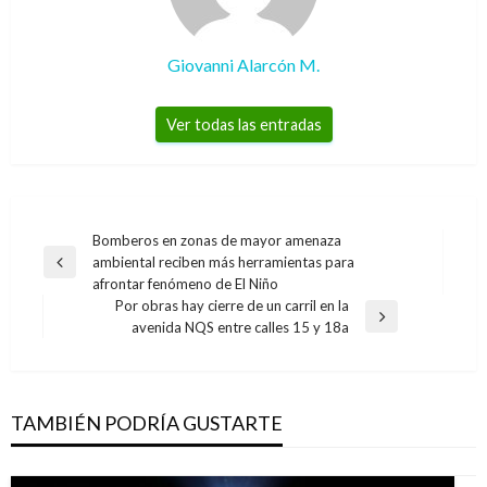
Giovanni Alarcón M.
Ver todas las entradas
Navegación
Bomberos en zonas de mayor amenaza
ambiental reciben más herramientas para
de
Entrada
afrontar fenómeno de El Niño
anterior
entradas
Por obras hay cierre de un carril en la
Entrada
avenida NQS entre calles 15 y 18a
siguiente
TAMBIÉN PODRÍA GUSTARTE