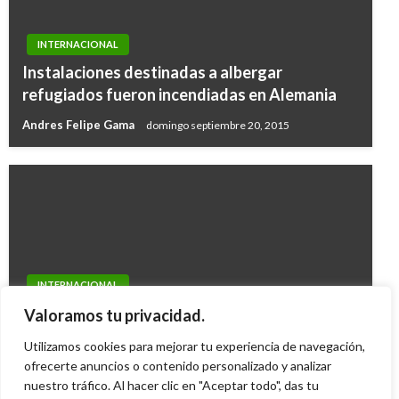
INTERNACIONAL
Instalaciones destinadas a albergar
refugiados fueron incendiadas en Alemania
Andres Felipe Gama
domingo septiembre 20, 2015
INTERNACIONAL
Elecciones en Chile: A segunda vuelta Piñera y
Valoramos tu privacidad.
Frei
Utilizamos cookies para mejorar tu experiencia de navegación,
ofrecerte anuncios o contenido personalizado y analizar
Ariel Cabrera
domingo diciembre 13, 2009
nuestro tráfico. Al hacer clic en "Aceptar todo", das tu