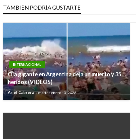
TAMBIÉN PODRÍA GUSTARTE
INTERNACIONAL
INTERNACIONAL
Líderes mundiales aprueban declaración sobre
Ola gigante en Argentina deja un muerto y 35
salud para alcanzar la cobertura sanitaria
heridos (VIDEOS)
universal
Ariel Cabrera
martes enero 13, 2026
Ariel Cabrera
martes septiembre 24, 2019