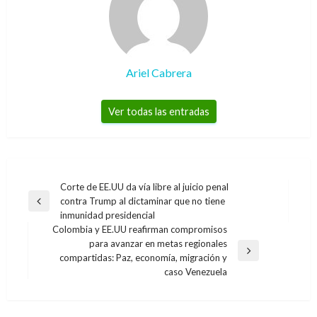
Ariel Cabrera
Ver todas las entradas
Navegación
Corte de EE.UU da vía libre al juicio penal
contra Trump al dictaminar que no tiene
de
Entrada
inmunidad presidencial
anterior
entradas
Colombia y EE.UU reafirman compromisos
para avanzar en metas regionales
Entrada
compartidas: Paz, economía, migración y
siguiente
caso Venezuela