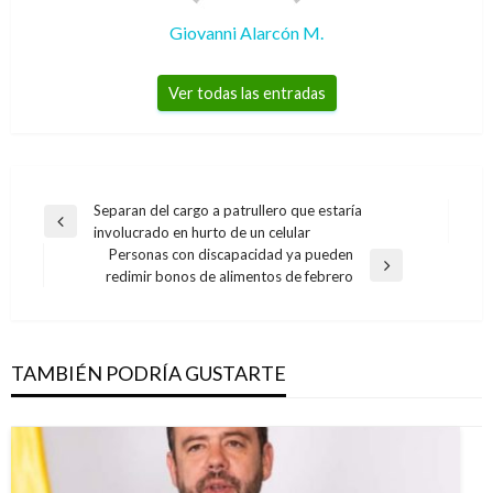
Giovanni Alarcón M.
Ver todas las entradas
Navegación
Separan del cargo a patrullero que estaría
Entrada
involucrado en hurto de un celular
de
anterior
Personas con discapacidad ya pueden
entradas
Entrada
redimir bonos de alimentos de febrero
siguiente
TAMBIÉN PODRÍA GUSTARTE