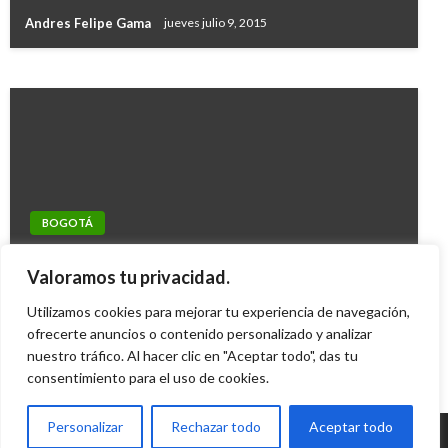
Congreso de la República
Andres Felipe Gama
jueves julio 9, 2015
Manuel Reyes Beltran
lunes enero 2, 2017
BOGOTÁ
BOGOTÁ
Servicio al ciudadano realiza jornada extra de
Advierten poco avance en construcción de
Valoramos tu privacidad.
servicios en Usaquén
colegios por concesión de Bogotá
Utilizamos cookies para mejorar tu experiencia de navegación,
Iván Briceño
martes agosto 28, 2012
ofrecerte anuncios o contenido personalizado y analizar
Iván Briceño
martes febrero 4, 2020
nuestro tráfico. Al hacer clic en "Aceptar todo", das tu
consentimiento para el uso de cookies.
Personalizar
Rechazar todo
Aceptar todo
© Radio Santa Fe 1070 am