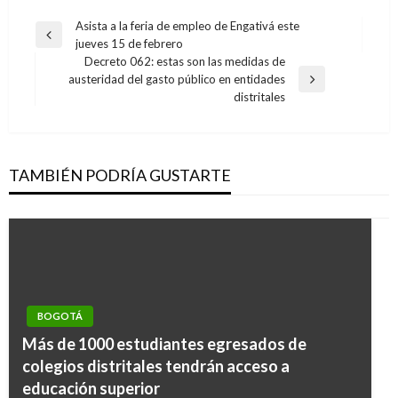
Navegación
Asista a la feria de empleo de Engativá este
Entrada
jueves 15 de febrero
de
anterior
Decreto 062: estas son las medidas de
entradas
austeridad del gasto público en entidades
Entrada
distritales
siguiente
TAMBIÉN PODRÍA GUSTARTE
BOGOTÁ
Más de 1000 estudiantes egresados de
BOGOTÁ
colegios distritales tendrán acceso a
Peñalosa deberá explicar su gestión en
educación superior