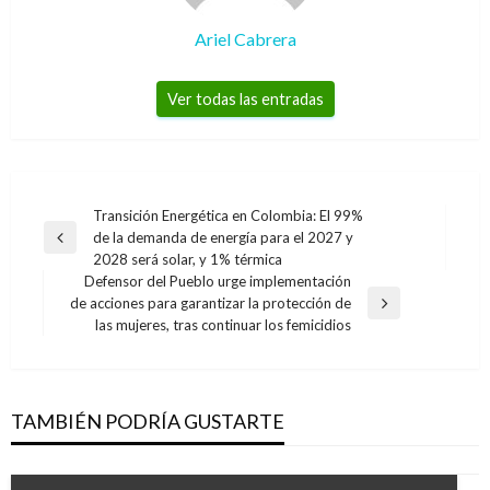
Ariel Cabrera
Ver todas las entradas
Navegación
Transición Energética en Colombia: El 99%
de la demanda de energía para el 2027 y
de
Entrada
2028 será solar, y 1% térmica
anterior
entradas
Defensor del Pueblo urge implementación
de acciones para garantizar la protección de
Entrada
las mujeres, tras continuar los femicidios
siguiente
TAMBIÉN PODRÍA GUSTARTE