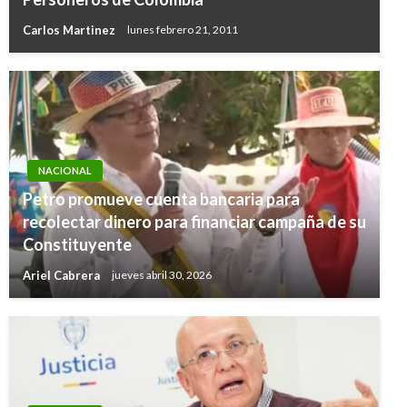
Carlos Martinez
lunes febrero 21, 2011
NACIONAL
Petro promueve cuenta bancaria para
recolectar dinero para financiar campaña de su
Constituyente
Ariel Cabrera
jueves abril 30, 2026