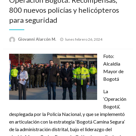
800 nuevos policías y helicópteros
para seguridad
Publicado
Giovanni Alarcón M.
lunes febrero 26, 2024
el
Foto:
Alcaldía
Mayor de
Bogotá
La
‘Operación
Bogotá’,
desplegada por la Policía Nacional, y que se implementó
en articulación con la estrategia ‘Bogotá Camina Segura’
de la administración distrital, bajo el liderazgo del