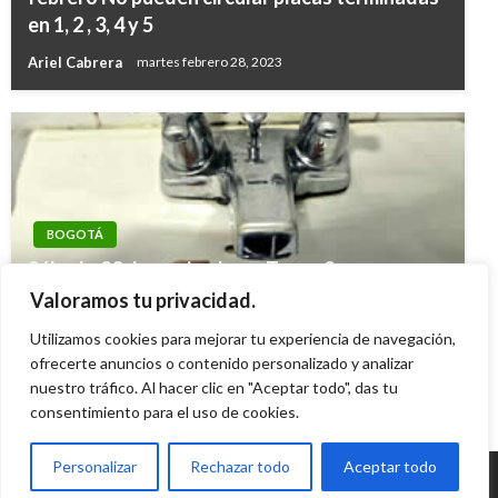
en 1, 2 , 3, 4 y 5
Ariel Cabrera
martes febrero 28, 2023
BOGOTÁ
Sábado 23 de noviembre y Turno 2:
Localidades y barrios con racionamiento de
Valoramos tu privacidad.
agua en Bogotá
Utilizamos cookies para mejorar tu experiencia de navegación,
Giovanni Alarcón M.
ofrecerte anuncios o contenido personalizado y analizar
viernes noviembre 22, 2024
nuestro tráfico. Al hacer clic en "Aceptar todo", das tu
consentimiento para el uso de cookies.
Personalizar
Rechazar todo
Aceptar todo
© Radio Santa Fe 1070 am