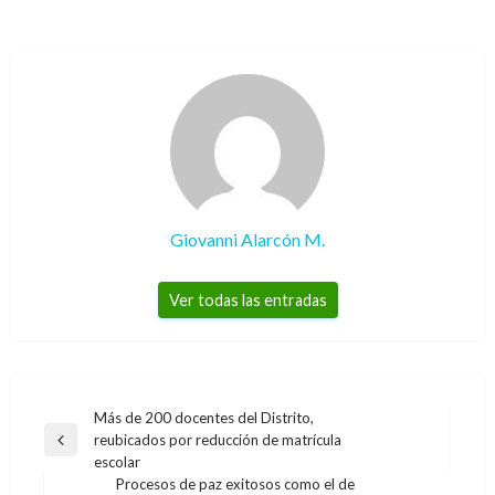
Giovanni Alarcón M.
Ver todas las entradas
Navegación
Más de 200 docentes del Distrito,
reubicados por reducción de matrícula
de
Entrada
escolar
anterior
entradas
Procesos de paz exitosos como el de