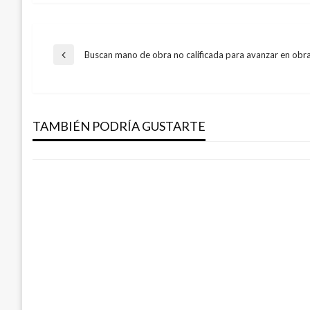
Navegación
Buscan mano de obra no calificada para avanzar en obras
Entrada
anterior
BOGOTÁ
de
¡Atención! Pague su Impuesto de Vehícul
junio
TAMBIÉN PODRÍA GUSTARTE
entradas
Giovanni Alarcón M.
martes junio 20, 2017