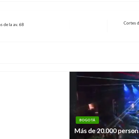
Cortes d
 de la av. 68
Entrada
siguiente
os antes del 23 de
BOGOTÁ
BOGOTÁ
Cruz Roja recomienda 
Más de 20.000 persona
vacunarse contra la “c