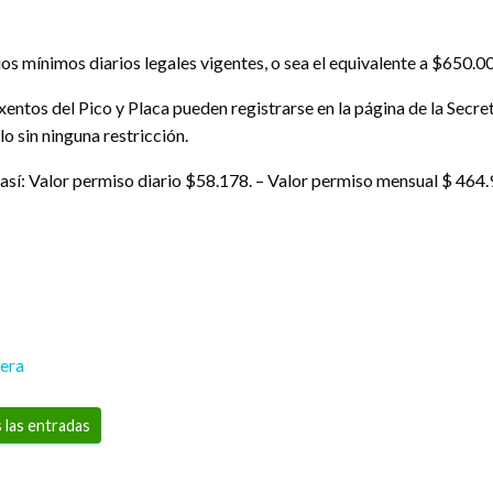
rios mínimos diarios legales vigentes, o sea el equivalente a $650.0
entos del Pico y Placa pueden registrarse en la página de la Secreta
o sin ninguna restricción.
n así: Valor permiso diario $58.178. – Valor permiso mensual $ 464
rera
 las entradas