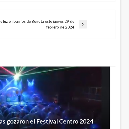
e luz en barrios de Bogotá este jueves 29 de
febrero de 2024
a las personas mayores de 50 años
s gozaron el Festival Centro 2024
ulebrilla”