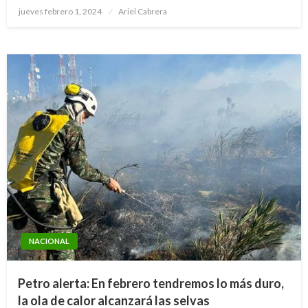
Publicado
jueves febrero 1, 2024
Ariel Cabrera
el
NACIONAL
Petro alerta: En febrero tendremos lo más duro,
la ola de calor alcanzará las selvas