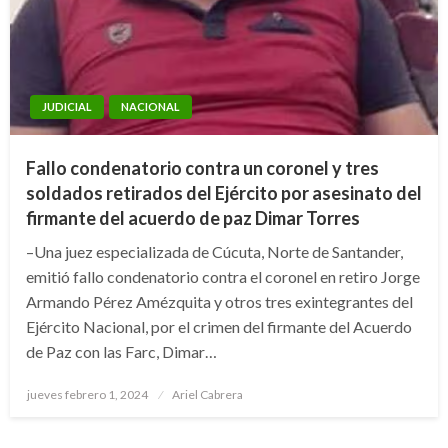
JUDICIAL
NACIONAL
Fallo condenatorio contra un coronel y tres
soldados retirados del Ejército por asesinato del
firmante del acuerdo de paz Dimar Torres
–Una juez especializada de Cúcuta, Norte de Santander,
emitió fallo condenatorio contra el coronel en retiro Jorge
Armando Pérez Amézquita y otros tres exintegrantes del
Ejército Nacional, por el crimen del firmante del Acuerdo
de Paz con las Farc, Dimar…
Publicado
jueves febrero 1, 2024
Ariel Cabrera
el