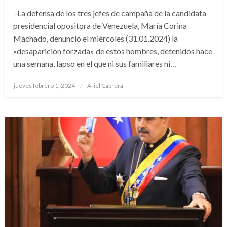
–La defensa de los tres jefes de campaña de la candidata
presidencial opositora de Venezuela, María Corina
Machado, denunció el miércoles (31.01.2024) la
«desaparición forzada» de estos hombres, detenidos hace
una semana, lapso en el que ni sus familiares ni…
Publicado
jueves febrero 1, 2024
Ariel Cabrera
el