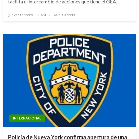
facilita el intercambio de acciones que tiene el GEA…
Publicado
jueves febrero 1, 2024
Ariel Cabrera
el
INTERNACIONAL
Policía de Nueva York confirma apertura de una