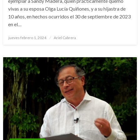
ejemplar a Sandy Madera, quien prácticamente quemó
vivas a su esposa Olga Lucía Quiñones, y a su hijastra de
10 años, en hechos ocurridos el 30 de septiembre de 2023
en el…
Publicado
jueves febrero 1, 2024
Ariel Cabrera
el