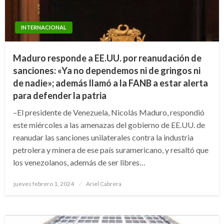
INTERNACIONAL
Maduro responde a EE.UU. por reanudación de
sanciones: «Ya no dependemos ni de gringos ni
de nadie»; además llamó a la FANB a estar alerta
para defender la patria
–El presidente de Venezuela, Nicolás Maduro, respondió
este miércoles a las amenazas del gobierno de EE.UU. de
reanudar las sanciones unilaterales contra la industria
petrolera y minera de ese país suramericano, y resaltó que
los venezolanos, además de ser libres…
Publicado
jueves febrero 1, 2024
Ariel Cabrera
el