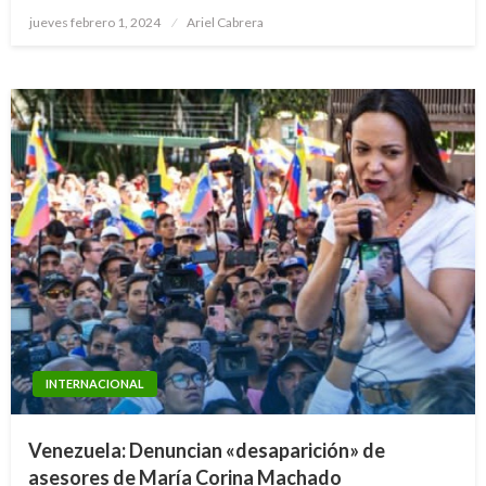
Publicado
jueves febrero 1, 2024
Ariel Cabrera
el
INTERNACIONAL
Venezuela: Denuncian «desaparición» de
asesores de María Corina Machado