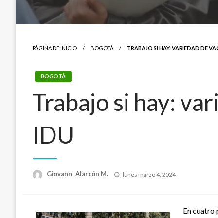
PÁGINA DE INICIO
BOGOTÁ
TRABAJO SI HAY: VARIEDAD DE V
BOGOTÁ
Trabajo si hay: va
IDU
Publicado
Giovanni Alarcón M.
lunes marzo 4, 2024
el
En cuatro 