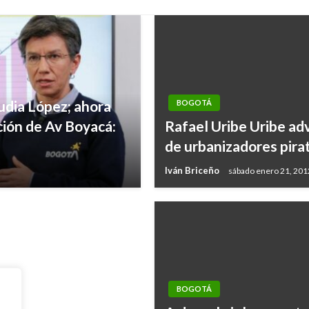
dia López; ahora
BOGOTÁ
ión de Av Boyacá:
Rafael Uribe Uribe ad
os adultos mayores
de urbanizadores pira
Iván Briceño
sábado enero 21, 201
BOGOTÁ