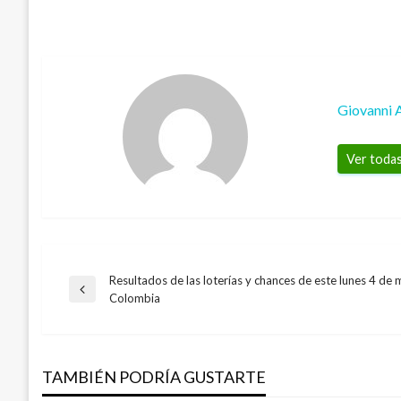
Giovanni 
Ver todas
Resultados de las loterías y chances de este lunes 4 de
Navegación
Entrada
Colombia
anterior
de
TAMBIÉN PODRÍA GUSTARTE
entradas