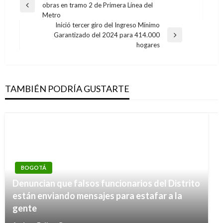
obras en tramo 2 de Primera Línea del
de
Entrada
Metro
anterior
entradas
Inició tercer giro del Ingreso Mínimo
Garantizado del 2024 para 414.000
Entrada
hogares
siguiente
TAMBIÉN PODRÍA GUSTARTE
BOGOTÁ
Denuncian que falsos funcionarios del Distrito
están enviando mensajes para estafar a la
gente