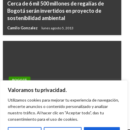
Cerca de 6 mil 500 millones de regalías de
Bogotá serán invertidos en proyecto de
sostenibilidad ambiental
Camilo Gonzalez
lunes agosto 5, 2013
BOGOTÁ
La exclusión sigue azotando a los
Valoramos tu privacidad.
discapacitados
Utilizamos cookies para mejorar tu experiencia de navegación,
Iván Briceño
ofrecerte anuncios o contenido personalizado y analizar
jueves octubre 10, 2013
nuestro tráfico. Al hacer clic en "Aceptar todo", das tu
consentimiento para el uso de cookies.