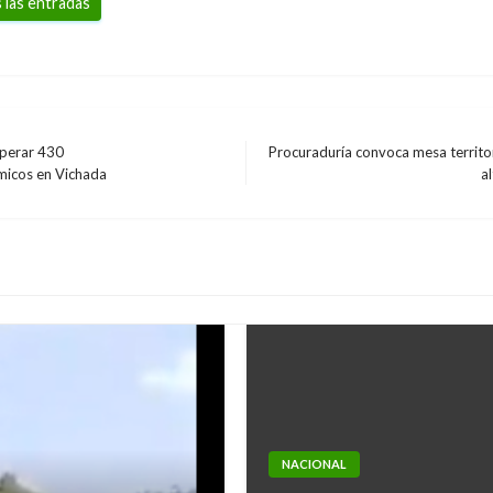
 las entradas
uperar 430
Procuraduría convoca mesa territori
Entrada
ímicos en Vichada
a
siguiente
NACIONAL