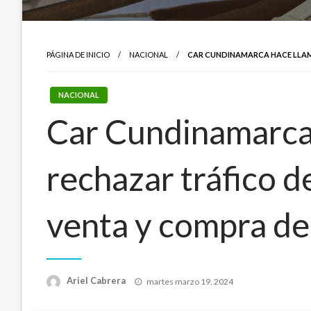
PÁGINA DE INICIO
NACIONAL
CAR CUNDINAMARCA HACE LLAMA
NACIONAL
Car Cundinamarca h
rechazar tráfico d
venta y compra de
Publicado
Ariel Cabrera
martes marzo 19, 2024
el