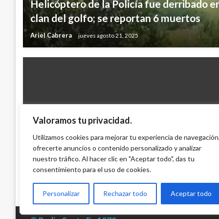
Helicóptero de la Policía fue derribado e
clan del golfo; se reportan 6 muertos
Ariel Cabrera
jueves agosto 21, 2025
Valoramos tu privacidad.
NACIONAL
Por orden público, Gobierno activa condi
Utilizamos cookies para mejorar tu experiencia de navegación
ofrecerte anuncios o contenido personalizado y analizar
Póliza de Automóviles
nuestro tráfico. Al hacer clic en "Aceptar todo", das tu
Giovanni Alarcón M.
jueves junio 2, 2016
consentimiento para el uso de cookies.
Personalizar
Rechazar todo
Aceptar todo