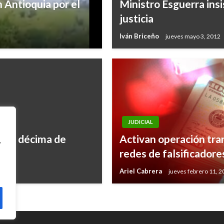
n Antioquia por el
Ministro Esguerra insi
justicia
Iván Briceño
jueves mayo 3, 2012
JUDICIAL
ción décima de
Activan operación tra
,
redes de falsificadore
Ariel Cabrera
jueves febrero 11, 