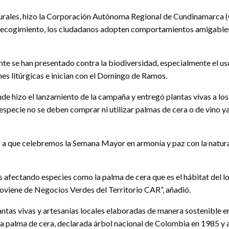
aturales, hizo la Corporación Autónoma Regional de Cundinamarca 
 recogimiento, los ciudadanos adopten comportamientos amigables 
nte se han presentado contra la biodiversidad, especialmente el uso
nes litúrgicas e inician con el Domingo de Ramos.
nde hizo el lanzamiento de la campaña y entregó plantas vivas a los 
 especie no se deben comprar ni utilizar palmas de cera o de vino ya
s a que celebremos la Semana Mayor en armonía y paz con la natura
fectando especies como la palma de cera que es el hábitat del lor
oviene de Negocios Verdes del Territorio CAR”, añadió.
ntas vivas y artesanías locales elaboradas de manera sostenible en 
 palma de cera, declarada árbol nacional de Colombia en 1985 y a