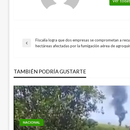
Ver todas
Fiscalía logra que dos empresas se comprometan a rec
Navegación
Entrada
hectáreas afectadas por la fumigación aérea de agroqu
anterior
de
TAMBIÉN PODRÍA GUSTARTE
entradas
NACIONAL