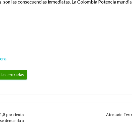
, son las consecuencias inmediatas. La Colombia Potencia mundial
rera
 las entradas
1,8 por ciento
Atentado Terro
Entrada
; se demanda a
siguiente