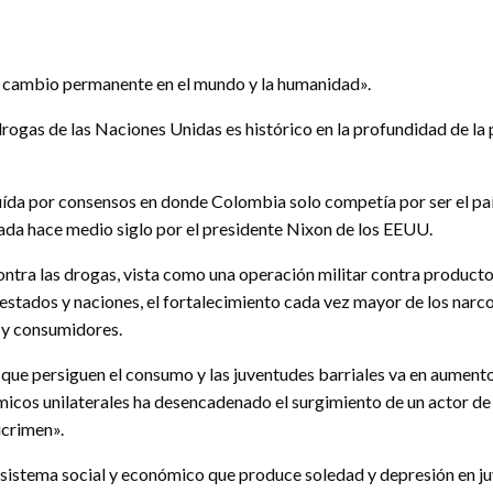
n cambio permanente en el mundo y la humanidad».
drogas de las Naciones Unidas es histórico en la profundidad de la
ruída por consensos en donde Colombia solo competía por ser el país
ada hace medio siglo por el presidente Nixon de los EEUU.
ntra las drogas, vista como una operación militar contra product
 estados y naciones, el fortalecimiento cada vez mayor de los narc
s y consumidores.
as que persiguen el consumo y las juventudes barriales va en aumento
micos unilaterales ha desencadenado el surgimiento de un actor de l
icrimen».
istema social y económico que produce soledad y depresión en juv