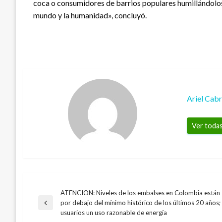
coca o consumidores de barrios populares humillándolos
mundo y la humanidad», concluyó.
Ariel Cab
Ver todas
ATENCION: Niveles de los embalses en Colombia están 
Navegación
por debajo del mínimo histórico de los últimos 20 años
Entrada
usuarios un uso razonable de energía
anterior