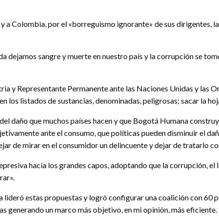
 a Colombia, por el «borreguismo ignorante» de sus dirigentes, la 
da dejamos sangre y muerte en nuestro país y la corrupción se tomó
ia y Representante Permanente ante las Naciones Unidas y las Org
 los listados de sustancias, denominadas, peligrosas; sacar la hoja
n del daño que muchos países hacen y que Bogotá Humana construyó
tivamente ante el consumo, que políticas pueden disminuir el dañ
ar de mirar en el consumidor un delincuente y dejar de tratarlo co
represiva hacia los grandes capos, adoptando que la corrupción, el 
rar».
lideró estas propuestas y logró configurar una coalición con 60 pa
ogas generando un marco más objetivo, en mi opinión, más eficiente