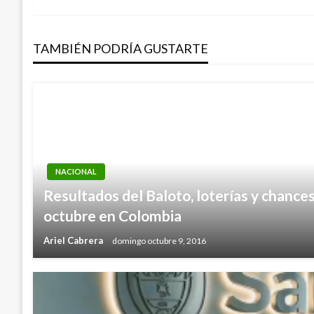
de
entradas
TAMBIÉN PODRÍA GUSTARTE
NACIONAL
Resultados del Baloto, loterías y chance
octubre en Colombia
Ariel Cabrera
domingo octubre 9, 2016