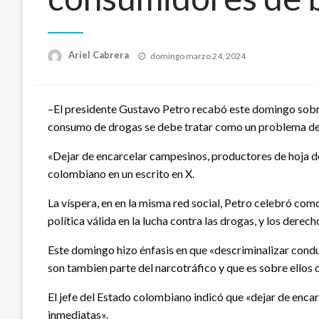
Publicado
Ariel Cabrera
domingo marzo 24, 2024
el
–El presidente Gustavo Petro recabó este domingo sobre 
consumo de drogas se debe tratar como un problema de sa
«Dejar de encarcelar campesinos, productores de hoja d
colombiano en un escrito en X.
La víspera, en en la misma red social, Petro celebró co
política válida en la lucha contra las drogas, y los dere
Este domingo hizo énfasis en que «descriminalizar conduc
son tambien parte del narcotráfico y que es sobre ellos
El jefe del Estado colombiano indicó que «dejar de enca
inmediatas».