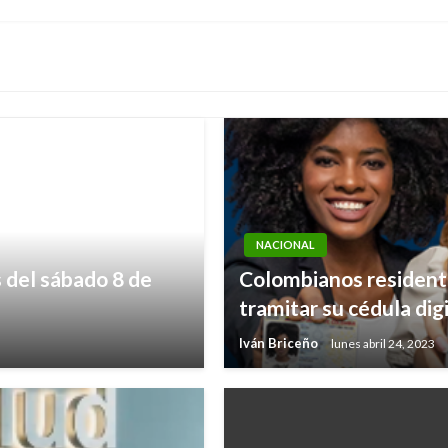
NACIONAL
s del sábado 8 de
Colombianos resident
tramitar su cédula digi
Iván Briceño
lunes abril 24, 2023