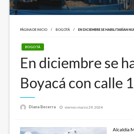
PÁGINA DE INICIO
BOGOTÁ
EN DICIEMBRE SE HABILITARÍAN N
BOGOTÁ
En diciembre se ha
Boyacá con calle 
Publicado
Diana Becerra
viernes marzo 29, 2024
el
Alcaldía 