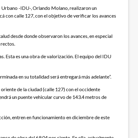
llo Urbano -IDU-, Orlando Molano, realizaron un
cá con calle 127, con el objetivo de verificar los avances
l talud desde donde observaron los avances, en especial
 rectos.
as. Esta es una obra de valorización. El equipo del IDU
erminada en su totalidad será entregará más adelante”.
riente de la ciudad (calle 127) con el occidente
 tendrá un puente vehicular curvo de 143.4 metros de
cción, entren en funcionamiento en diciembre de este
ance de obra del 69.04 por ciento. En ella, actualmente,