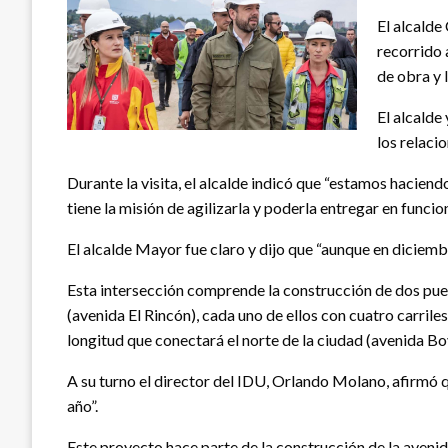
El alcalde
recorrido 
de obra y 
El alcalde
los relaci
Durante la visita, el alcalde indicó que “estamos haciend
tiene la misión de agilizarla y poderla entregar en funci
El alcalde Mayor fue claro y dijo que “aunque en diciemb
Esta intersección comprende la construcción de dos puen
(avenida El Rincón), cada uno de ellos con cuatro carril
longitud que conectará el norte de la ciudad (avenida Bo
A su turno el director del IDU, Orlando Molano, afirmó 
año”.
Este proyecto hace parte de la construcción de la avenida