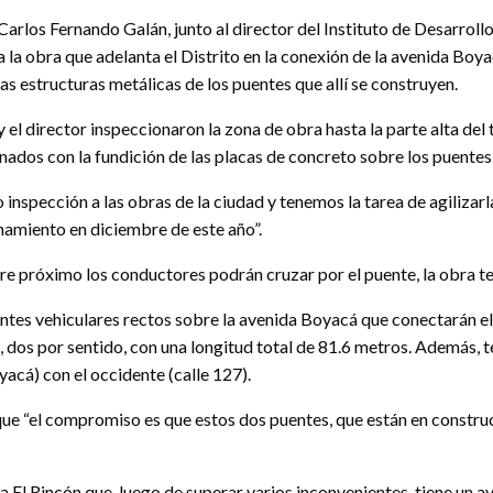
 Carlos Fernando Galán, junto al director del Instituto de Desarro
a la obra que adelanta el Distrito en la conexión de la avenida Boya
las estructuras metálicas de los puentes que allí se construyen.
 y el director inspeccionaron la zona de obra hasta la parte alta de
onados con la fundición de las placas de concreto sobre los puentes
o inspección a las obras de la ciudad y tenemos la tarea de agilizarl
onamiento en diciembre de este año”.
re próximo los conductores podrán cruzar por el puente, la obra t
tes vehiculares rectos sobre la avenida Boyacá que conectarán el o
es, dos por sentido, con una longitud total de 81.6 metros. Además,
yacá) con el occidente (calle 127).
que “el compromiso es que estos dos puentes, que están en constru
 El Rincón que, luego de superar varios inconvenientes, tiene un av