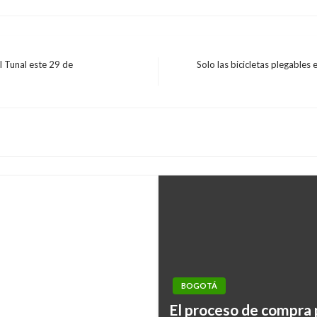
El Tunal este 29 de
Solo las bicicletas plegables
Entrada
siguiente
ra de la UAEMV
a tapahuecos
BOGOTÁ
El proceso de compra 