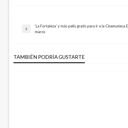
‘La Fortaleza’ y más pelis gratis para ir a la Cinemateca 
Navegación
Entrada
marzo
BOGOTÁ
anterior
de
Condenan a 6 años de cárcel a exdirecto
Gilma Gómez por contrato de la máquin
TAMBIÉN PODRÍA GUSTARTE
entradas
Ariel Cabrera
jueves septiembre 27, 2018