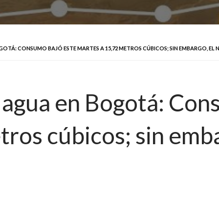
TÁ: CONSUMO BAJÓ ESTE MARTES A 15,72 METROS CÚBICOS; SIN EMBARGO, EL N
 agua en Bogotá: Con
ros cúbicos; sin embar