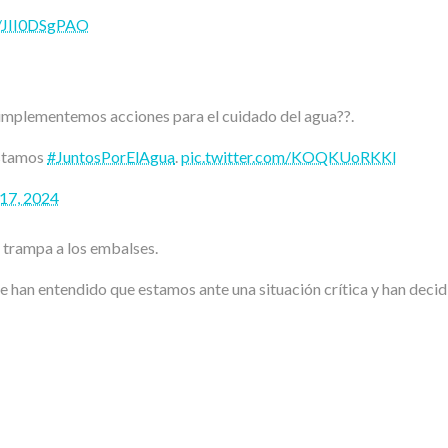
m/JII0DSgPAO
 implementemos acciones para el cuidado del agua??.
 estamos
#JuntosPorElAgua
.
pic.twitter.com/KOQKUoRKKl
 17, 2024
s trampa a los embalses.
han entendido que estamos ante una situación crítica y han decidid