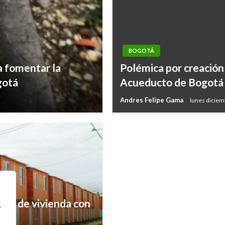
BOGOTÁ
BOGOTÁ
a fomentar la
Polémica por creación
Desarticulan banda qu
gotá
Acueducto de Bogotá
de Bogotá
Andres Felipe Gama
lunes diciem
Andres Felipe Gama
miércoles n
to de vivienda con
,