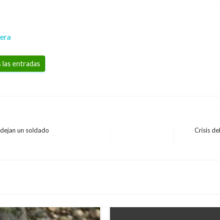
rera
 las entradas
 dejan un soldado
Crisis de
Entrada
siguiente