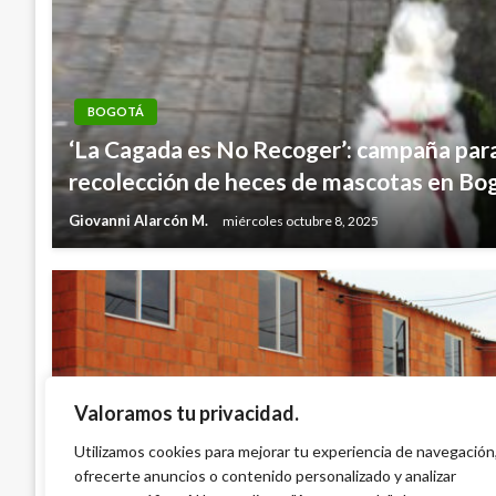
BOGOTÁ
‘La Cagada es No Recoger’: campaña par
recolección de heces de mascotas en Bo
Giovanni Alarcón M.
miércoles octubre 8, 2025
Valoramos tu privacidad.
BOGOTÁ
Distrito empezó programa de mejoramien
Utilizamos cookies para mejorar tu experiencia de navegación
ofrecerte anuncios o contenido personalizado y analizar
reúso de aguas lluvias