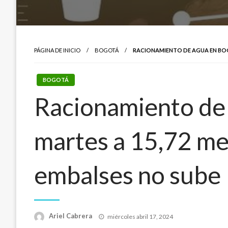
PÁGINA DE INICIO
BOGOTÁ
RACIONAMIENTO DE AGUA EN BOGO
BOGOTÁ
Racionamiento de
martes a 15,72 met
embalses no sube
Publicado
Ariel Cabrera
miércoles abril 17, 2024
el