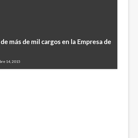
 de más de mil cargos en la Empresa de
e se dedicaba a extorsionar a personas
bre 14, 2015
oviembre 9, 2016