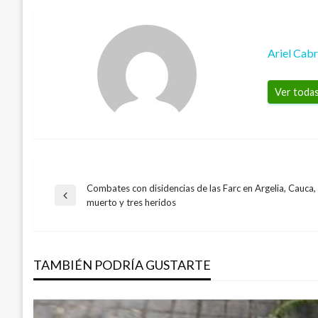
Ariel Cab
Ver todas
Combates con disidencias de las Farc en Argelia, Cauca,
Navegación
Entrada
muerto y tres heridos
anterior
de
TAMBIÉN PODRÍA GUSTARTE
entradas